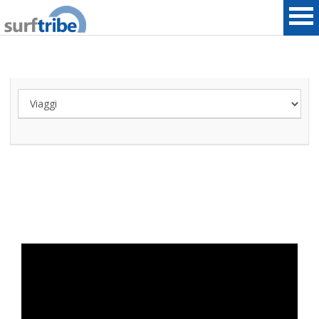
HOME
SURF
WINDSURF
KITESURF
SNOWBOARD
SUP