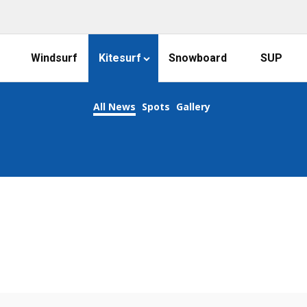
Windsurf
Kitesurf
Snowboard
SUP
All News
Spots
Gallery
KEEP CALM AND KITESURF ON!