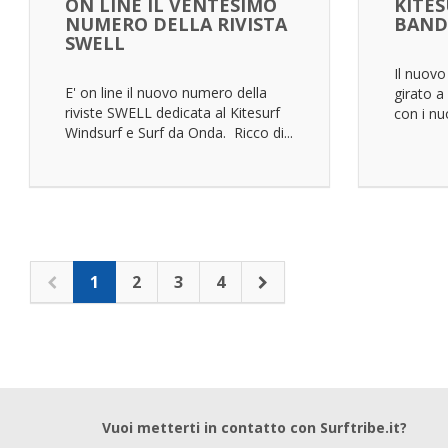
ON LINE IL VENTESIMO
KITES
NUMERO DELLA RIVISTA
BAND
SWELL
Il nuovo
E' on line il nuovo numero della
girato a
riviste SWELL dedicata al Kitesurf
con i nuo
Windsurf e Surf da Onda. Ricco di...
1
2
3
4
Vuoi metterti in contatto con Surftribe.it?