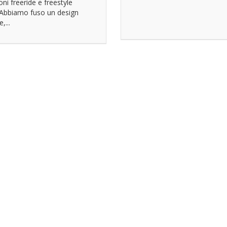
oni freeride e freestyle
. Abbiamo fuso un design
,...