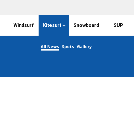
Windsurf
Kitesurf
Snowboard
SUP
All News
Spots
Gallery
KEEP CALM AND KITESURF ON!