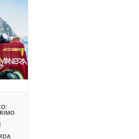
CO:
PRIMO
E
RDA