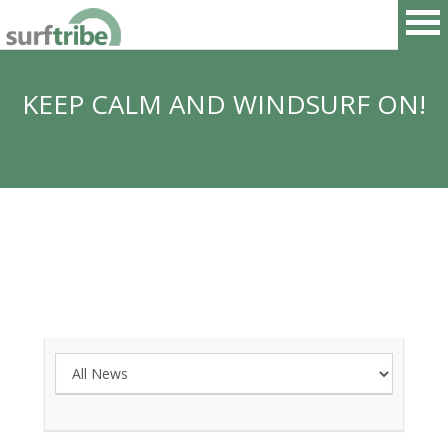
KEEP CALM AND WINDSURF ON!
HOME
SURF
WINDSURF
KITESURF
SNOWBOARD
SUP