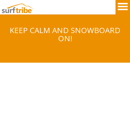
KEEP CALM AND SNOWBOARD
ON!
HOME
SURF
WINDSURF
KITESURF
SNOWBOARD
SUP