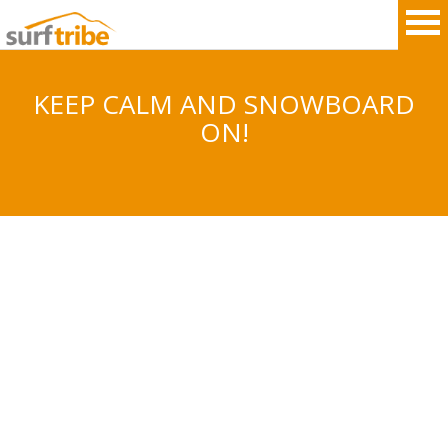
KEEP CALM AND SNOWBOARD
ON!
HOME
SURF
WINDSURF
KITESURF
SNOWBOARD
SUP