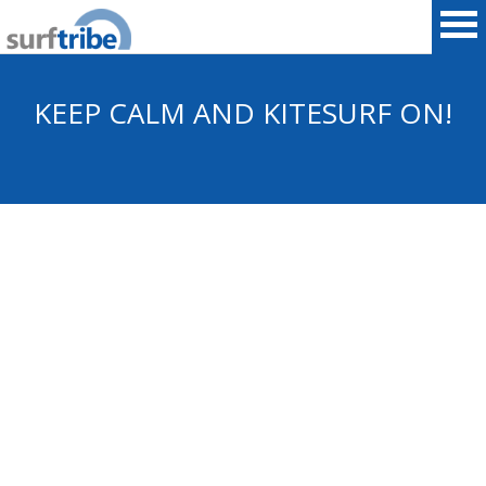
KEEP CALM AND KITESURF ON!
HOME
SURF
WINDSURF
KITESURF
SNOWBOARD
SUP