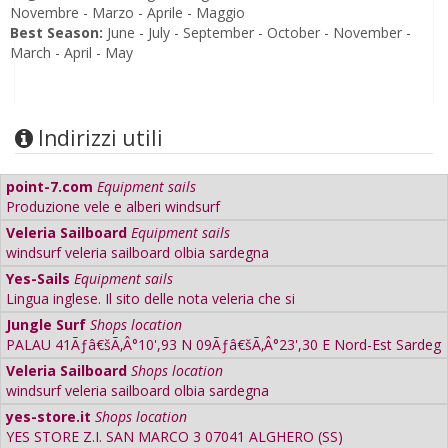
Novembre - Marzo - Aprile - Maggio
Best Season:
June - July - September - October - November -
March - April - May
Indirizzi utili
point-7.com
Equipment sails
Produzione vele e alberi windsurf
Veleria Sailboard
Equipment sails
windsurf veleria sailboard olbia sardegna
Yes-Sails
Equipment sails
Lingua inglese. Il sito delle nota veleria che si
Jungle Surf
Shops location
PALAU 41Ãƒâ€šÃ‚Â°10',93 N 09Ãƒâ€šÃ‚Â°23',30 E Nord-Est Sardeg
Veleria Sailboard
Shops location
windsurf veleria sailboard olbia sardegna
yes-store.it
Shops location
YES STORE Z.I. SAN MARCO 3 07041 ALGHERO (SS)