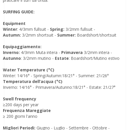
praticare il surf da onda.
SURFING GUIDE:
Equipment
Winter
: 4/3mm fullsuit -
Spring:
3/2mm fullsuit -
Autumn:
3/2mm shortsuit -
Summer:
Boardshort/shortsuit
Equipaggiamento:
Inverno:
4/3mm Muta intera -
Primavera
3/2mm intera -
Autunno
: 3/2mm mutino -
Estate
: Boardshort/Mutino estivo
Water Temperature (°C)
Winter: 14/16° - Spring/Autumn:18/21° - Summer: 21/26°
Temperatura dell’acqua (°C)
Inverno: 14/16° - Primavera/Autunno:18/21° - Estate: 21/27°
Swell frequency
≥200 days per year
Frequenza Mareggiate
≥ 200 giorni l'anno
Migliori Periodi:
Giugno - Luglio - Settembre - Ottobre -