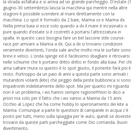
la strada asfaltata e si arriva ad un grande parcheggio. D'estate (1
giugno-30 settembre)si lascia la macchina qui mentre nella altre
stagioni è possibile scendere al mare direttamente con la
macchina. Lo spot è formato da 2 baie, Marina sx e Marina dx.
Nella prima baia si esce solo quando a dx il mare è incasinato o
pure quando d'estate si è costretti a portarsi l'attrezzatura in
spalla. In questo caso bisogna fare un bel lascone stile course-
race per arrivare a Marina a dx. Qui a dx si trovano condizioni
veramente divertenti, l'onda sale anche molto ma le surfate sono
brevi e veloci. L'onda spinge ed è facilissimo sbagliare e ritrovarsi
nelle schiume che ti portano dritto dritto in fondo alla baia. Per chi
ama saltare mura sx questo è lo spot giusto, il ponente farà poi il
resto. Purtroppo da un paio di anni a questa parte sono arrivati i
mutandoni volanti (kite) che peggio della peste bubbonica si sono
impadroniti indebitamente dello spot. Ma per quanto mi riguarda
non è un problema, i ws hanno sempre ragione!!!Non lo dico a
priori ma solo per il fatto che i ws vanno a Marina da 15 anni.
Occhio al Lopez che ha come hobby lo speronamento dei kite a
Marina. Comunque a parte le questioni di campanile in acqua c'è
posto per tutti, meno sulla spiaggia per le auto, quindi se doveste
trovarvi da queste parti parcheggiate come Dio comanda. Buon
divertimento.