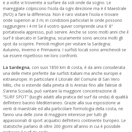
e a volte vi troverete a surfare da soli onde da sogno. Le
mareggiate colpiscono l'isola da ogni direzione ma è il Maestrale
(N/O) a fare la differenza. Non è raro visitare l'isola e trovare
onde superiori ai 3 m; in condizioni particolari le onde possono
raggiungere i 4 m! Se il vostro quiver comprende una 6' 8"
portatevela appresso, può servire. Anche se sono molti anni che il
surf è sbarcato in Sardegna, sicuramente sono ancora molti gli
spot da scoprire. Periodi migliori per visitare la Sardegna;
Autunno, Inverno e Primavera. I surfisti locali sono amichevoli se
sai essere rispettoso nei loro confronti.
La Sardegna
, con suoi 1850 km di costa, è da anni considerata
una delle mete preferite dai surfisti italiani ma anche europei e
extraeuropei. In particolare il Litorale del Comune di San Vero
Milis, che si estende dalla pineta di Is Arenas fino alle falesie di
S’arena Scoada, può vantare la maggiore concentrazione di
“SURF SPOT” (luoghi adatti alla pratica del surf da onda) di qualità
dell’intero bacino Mediterraneo. Grazie alla sua esposizione ai
venti di maestrale ed alla particolare formologia della costa, ne
fanno una delle zone di maggiore interesse per tutti gli
appassionati di sport acquatici dell’intero continente Europeo. Le
statistiche parlano di oltre 200 giorni all'anno in cui è possibile