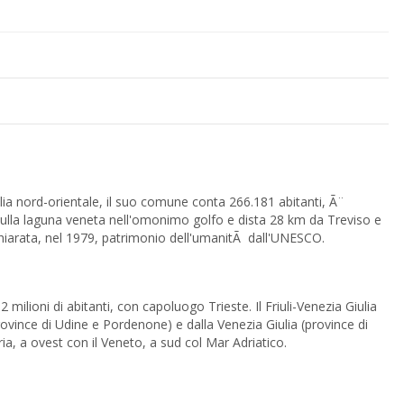
alia nord-orientale, il suo comune conta 266.181 abitanti, Ã¨
chiarata, nel 1979, patrimonio dell'umanitÃ dall'UNESCO.
abitanti, con capoluogo Trieste. Il Friuli-Venezia Giulia
none) e dalla Venezia Giulia (province di
ria, a ovest con il Veneto, a sud col Mar Adriatico.