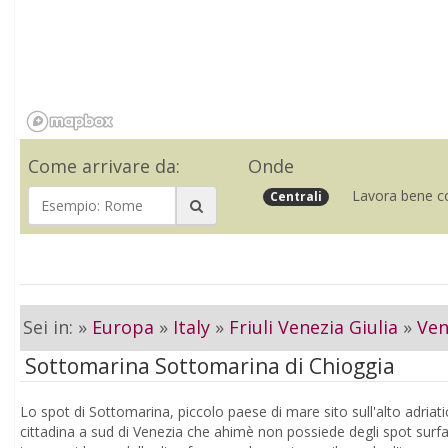
Come arrivare da:
Onde
Lavora bene co
Centrali
Sei in: »
Europa
»
Italy
»
Friuli Venezia Giulia
»
Ven
Sottomarina Sottomarina di Chioggia
Lo spot di Sottomarina, piccolo paese di mare sito sull'alto adriat
cittadina a sud di Venezia che ahimè non possiede degli spot surfab