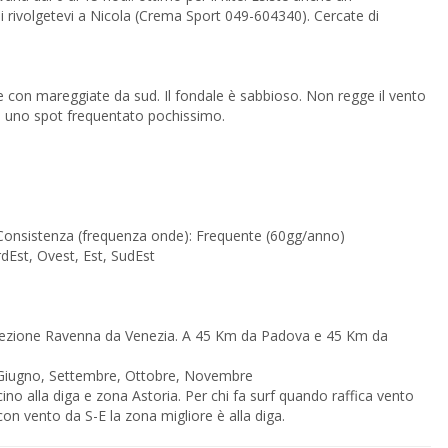
 rivolgetevi a Nicola (Crema Sport 049-604340). Cercate di
e con mareggiate da sud. Il fondale è sabbioso. Non regge il vento
e è uno spot frequentato pochissimo.
Caratteristiche Vento: Costante, Inshore, Con onde, Acqua piatta Consistenza (frequenza onde): Frequente (60gg/anno)
 vento: NordEst, Ovest, Est, SudEst
Stagione migliore Mesi migliori dell'anno: Marzo, Aprile, Maggio, Giugno, Settembre, Ottobre, Novembre
da N-E la zona migliore è quella 'DEL GRANSO STANCO', mentre con vento da S-E la zona migliore è alla diga.