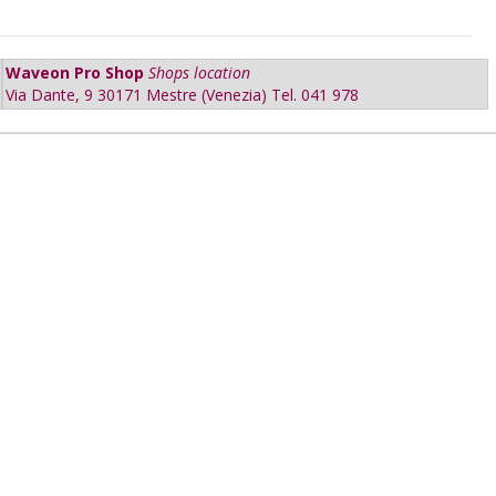
Waveon Pro Shop
Shops location
Via Dante, 9 30171 Mestre (Venezia) Tel. 041 978