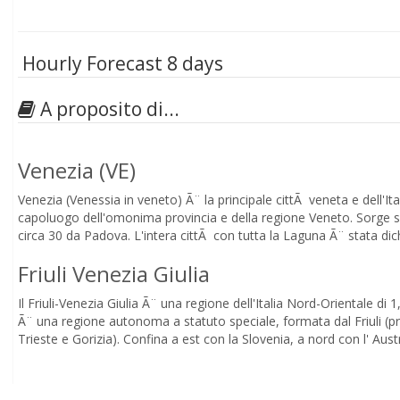
Hourly Forecast 8 days
A proposito di...
Venezia (VE)
Venezia (Venessia in veneto) Ã¨ la principale cittÃ veneta e dell'It
capoluogo dell'omonima provincia e della regione Veneto. Sorge sulla laguna veneta nell'omonimo golfo e dista 28 km da Treviso e
circa 30 da Padova. L'intera cittÃ con tutta la Laguna Ã¨ stata di
Friuli Venezia Giulia
Il Friuli-Venezia Giulia Ã¨ una regione dell'Italia Nord-Orientale di 1,2 milioni di 
Ã¨ una regione autonoma a statuto speciale, formata dal Friuli (province di Udine e Porde
Trieste e Gorizia). Confina a est con la Slovenia, a nord con l' Aust