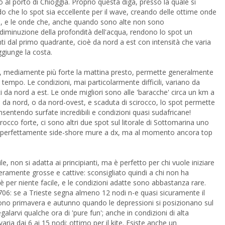
 al porto di Chioggia. Proprio questa diga, presso la quale si
do che lo spot sia eccellente per il wave, creando delle ottime onde
, e le onde che, anche quando sono alte non sono
diminuzione della profondità dell'acqua, rendono lo spot un
ti dal primo quadrante, cioè da nord a est con intensità che varia
aggiunge la costa.
ra, mediamente più forte la mattina presto, permette generalmente
o tempo. Le condizioni, mai particolarmente difficili, variano da
da nord a est. Le onde migliori sono alle 'baracche' circa un km a
 da nord, o da nord-ovest, e scaduta di scirocco, lo spot permette
sentendo surfate incredibili e condizioni quasi sudafricane!
rocco forte, ci sono altri due spot sul litorale di Sottomarina uno
ite perfettamente side-shore mure a dx, ma al momento ancora top
e, non si adatta ai principianti, ma è perfetto per chi vuole iniziare
eramente grosse e cattive: sconsigliato quindi a chi non ha
è per niente facile, e le condizioni adatte sono abbastanza rare.
706: se a Trieste segna almeno 12 nodi n-e quasi sicuramente il
 sono primavera e autunno quando le depressioni si posizionano sul
galarvi qualche ora di 'pure fun'; anche in condizioni di alta
ia dai 6 ai 15 nodi: ottimo per il kite. Esiste anche un