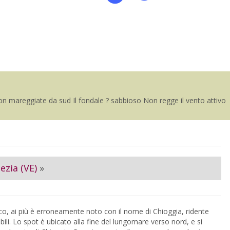
n mareggiate da sud Il fondale ? sabbioso Non regge il vento attivo
ezia (VE)
»
ico, ai più è erroneamente noto con il nome di Chioggia, ridente
ili. Lo spot è ubicato alla fine del lungomare verso nord, e si