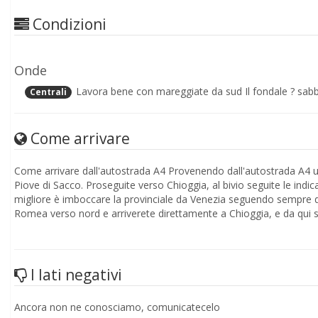
Condizioni
Onde
Lavora bene con mareggiate da sud Il fondale ? sabb
Centrali
Come arrivare
Come arrivare dall'autostrada A4 Provenendo dall'autostrada A4 uscite a Padova est o a Padova Interporto e seguite la direzione
Piove di Sacco. Proseguite verso Chioggia, al bivio seguite le indicazioni mare e Sottomarina. Come arrivare da Nord Il percorso
migliore è imboccare la provinciale da Venezia seguendo sempre direzione Chioggia. Come arrivare 
Romea verso nord e arriverete direttamente a Chioggia, e da qui se
I lati negativi
Ancora non ne conosciamo, comunicatecelo