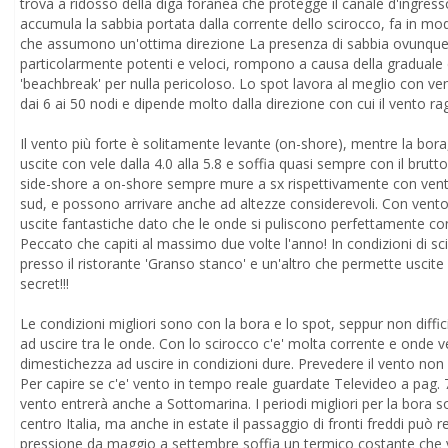
trova a ridosso della diga foranea che protegge il canale d'ingresso
accumula la sabbia portata dalla corrente dello scirocco, fa in mo
che assumono un'ottima direzione La presenza di sabbia ovunque
particolarmente potenti e veloci, rompono a causa della graduale 
'beachbreak' per nulla pericoloso. Lo spot lavora al meglio con ven
dai 6 ai 50 nodi e dipende molto dalla direzione con cui il vento r
Il vento più forte è solitamente levante (on-shore), mentre la bo
uscite con vele dalla 4.0 alla 5.8 e soffia quasi sempre con il brutt
side-shore a on-shore sempre mure a sx rispettivamente con venti 
sud, e possono arrivare anche ad altezze considerevoli. Con vento
uscite fantastiche dato che le onde si puliscono perfettamente con
Peccato che capiti al massimo due volte l'anno! In condizioni di sci
presso il ristorante 'Granso stanco' e un'altro che permette usc
secret!!!
Le condizioni migliori sono con la bora e lo spot, seppur non difficil
ad uscire tra le onde. Con lo scirocco c'e' molta corrente e onde v
dimestichezza ad uscire in condizioni dure. Prevedere il vento non 
Per capire se c'e' vento in tempo reale guardate Televideo a pag. 
vento entrerà anche a Sottomarina. I periodi migliori per la bora
centro Italia, ma anche in estate il passaggio di fronti freddi può re
pressione da maggio a settembre soffia un termico costante che var