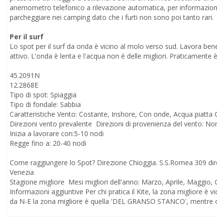
anemometro telefonico a rilevazione automatica, per informazioni
parcheggiare nei camping dato che i furti non sono poi tanto rari.
Per il surf
Lo spot per il surf da onda è vicino al molo verso sud. Lavora ben
attivo. L'onda è lenta e l'acqua non è delle migliori. Praticament
45.2091N
12.2868E
Tipo di spot: Spiaggia
Tipo di fondale: Sabbia
Direzioni vento prevalente Direzioni di provenienza del
Inizia a lavorare con:5-10 nodi
Regge fino a: 20-40 nodi
Come raggiungere lo Spot? Direzione Chioggia. S.S.Romea 309 direzione Ravenna da Venezia. A 45 Km da Padova e 45 Km da
Venezia
Informazioni aggiuntive Per chi pratica il Kite, la zona migliore è vicino alla diga e zona Astoria. Per chi fa surf quando raffica vento