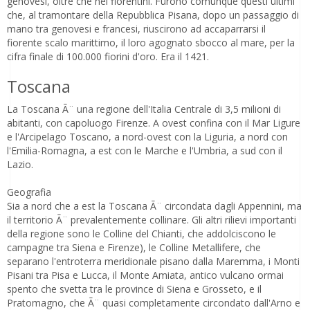
genovesi, oltre che nei fiorentini. Furono comunque questi ultimi
che, al tramontare della Repubblica Pisana, dopo un passaggio di
mano tra genovesi e francesi, riuscirono ad accaparrarsi il
fiorente scalo marittimo, il loro agognato sbocco al mare, per la
cifra finale di 100.000 fiorini d'oro. Era il 1421.
Toscana
La Toscana Ã¨ una regione dell'Italia Centrale di 3,5 milioni di
abitanti, con capoluogo Firenze. A ovest confina con il Mar Ligure
e l'Arcipelago Toscano, a nord-ovest con la Liguria, a nord con
l'Emilia-Romagna, a est con le Marche e l'Umbria, a sud con il
Lazio.
Geografia
Sia a nord che a est la Toscana Ã¨ circondata dagli Appennini, ma
il territorio Ã¨ prevalentemente collinare. Gli altri rilievi importanti
della regione sono le Colline del Chianti, che addolciscono le
campagne tra Siena e Firenze), le Colline Metallifere, che
separano l'entroterra meridionale pisano dalla Maremma, i Monti
Pisani tra Pisa e Lucca, il Monte Amiata, antico vulcano ormai
spento che svetta tra le province di Siena e Grosseto, e il
Pratomagno, che Ã¨ quasi completamente circondato dall'Arno e