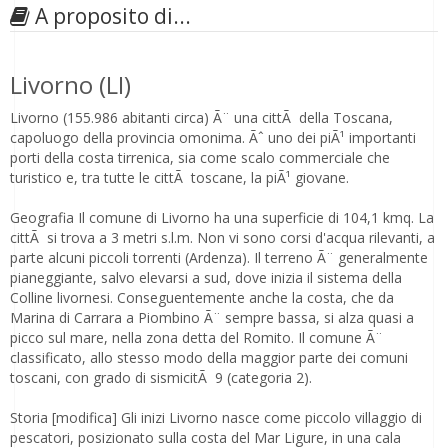
A proposito di...
Livorno (LI)
Livorno (155.986 abitanti circa) Ã¨ una cittÃ della Toscana,
capoluogo della provincia omonima. Ãˆ uno dei piÃ¹ importanti
porti della costa tirrenica, sia come scalo commerciale che
turistico e, tra tutte le cittÃ toscane, la piÃ¹ giovane.
Geografia Il comune di Livorno ha una superficie di 104,1 kmq. La
cittÃ si trova a 3 metri s.l.m. Non vi sono corsi d'acqua rilevanti, a
parte alcuni piccoli torrenti (Ardenza). Il terreno Ã¨ generalmente
pianeggiante, salvo elevarsi a sud, dove inizia il sistema della
Colline livornesi. Conseguentemente anche la costa, che da
Marina di Carrara a Piombino Ã¨ sempre bassa, si alza quasi a
picco sul mare, nella zona detta del Romito. Il comune Ã¨
classificato, allo stesso modo della maggior parte dei comuni
toscani, con grado di sismicitÃ 9 (categoria 2).
Storia [modifica] Gli inizi Livorno nasce come piccolo villaggio di
pescatori, posizionato sulla costa del Mar Ligure, in una cala