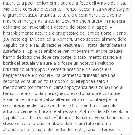
naturale, a pochi chilometri a sud della foce dell'Arno e da Pisa.
Mentre le consorelle toscane, Firenze, Lucca, Pisa vivono stagioni
di grande vivacitÃ artistica, culturale e commerciale, Livorno
rimane ai margini della storia. L'evento che muterÃ in maniera
definitiva ed irreversibile il destino del piccolo villaggio, Ã¨
l'insabbiamento naturale e progressivo dell'antico Porto Pisano,
giÃ noto agli Etruschi ed ai Romani, unico sbocco al mare della
Repubblica di Pisa.l'ubicazione presunta Ã¨ stata identificata tra
s.stefano ai lupi e calambrone,vari ritrovamenti anche casuali
hanno dedotto che dove ora sorge lo stabilimento stanic e ai
bordi dell'attuale via aurelia ci fosse un notevole sviluppo
urbanistico,purtroppo la cementificazione disinvolta e la
negligenza delle proprietÃ ha permesso di insabbiare una
seconda volta un porto famoso di quell'epoca usato e
menzionato (con tanto di carta topografica della zona) fino ai
tempi di leonardo da vinci. Questo evento naturale costrinse i
Pisani a cercare una valida alternativa su cui puntare per la
continuazione dei loro scambi e traffici marittimi. Il piccolo
attracco venne fortificato e attrezzato. Agli inizi del XIV secolo la
Repubblica di Pisa vi edificÃ² il faro (il Fanale) e verso la fine dello
stesso secolo furono innalzate delle mura tutto intorno
all'abitato. Lo sviluppo del porto desterÃ grande interesse nei