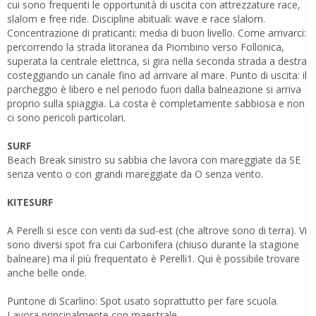
cui sono frequenti le opportunità di uscita con attrezzature race,
slalom e free ride. Discipline abituali: wave e race slalom.
Concentrazione di praticanti: media di buon livello. Come arrivarci:
percorrendo la strada litoranea da Piombino verso Follonica,
superata la centrale elettrica, si gira nella seconda strada a destra
costeggiando un canale fino ad arrivare al mare. Punto di uscita: il
parcheggio è libero e nel periodo fuori dalla balneazione si arriva
proprio sulla spiaggia. La costa è completamente sabbiosa e non
ci sono pericoli particolari.
SURF
Beach Break sinistro su sabbia che lavora con mareggiate da SE
senza vento o con grandi mareggiate da O senza vento.
KITESURF
A Perelli si esce con venti da sud-est (che altrove sono di terra). Vi
sono diversi spot fra cui Carbonifera (chiuso durante la stagione
balneare) ma il più frequentato è Perelli1. Qui è possibile trovare
anche belle onde.
Puntone di Scarlino: Spot usato soprattutto per fare scuola.
Lavora principalmente con maestrale.