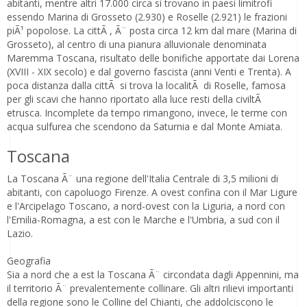
abitanti, mentre altri 17.000 circa si trovano in paesi limitrofi
essendo Marina di Grosseto (2.930) e Roselle (2.921) le frazioni
piÃ¹ popolose. La cittÃ , Ã¨ posta circa 12 km dal mare (Marina di
Grosseto), al centro di una pianura alluvionale denominata
Maremma Toscana, risultato delle bonifiche apportate dai Lorena
(XVIII - XIX secolo) e dal governo fascista (anni Venti e Trenta). A
poca distanza dalla cittÃ si trova la localitÃ di Roselle, famosa
per gli scavi che hanno riportato alla luce resti della civiltÃ
etrusca. Incomplete da tempo rimangono, invece, le terme con
acqua sulfurea che scendono da Saturnia e dal Monte Amiata.
Toscana
La Toscana Ã¨ una regione dell'Italia Centrale di 3,5 milioni di
abitanti, con capoluogo Firenze. A ovest confina con il Mar Ligure
e l'Arcipelago Toscano, a nord-ovest con la Liguria, a nord con
l'Emilia-Romagna, a est con le Marche e l'Umbria, a sud con il
Lazio.
Geografia
Sia a nord che a est la Toscana Ã¨ circondata dagli Appennini, ma
il territorio Ã¨ prevalentemente collinare. Gli altri rilievi importanti
della regione sono le Colline del Chianti, che addolciscono le