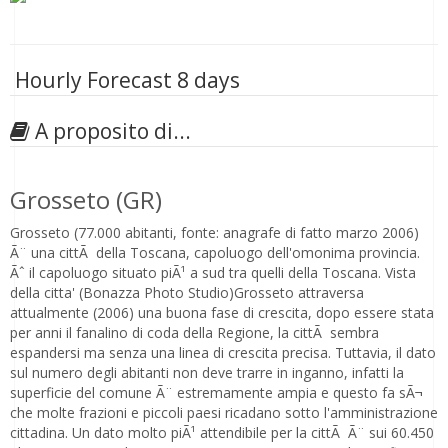
Hourly Forecast 8 days
A proposito di...
Grosseto (GR)
Grosseto (77.000 abitanti, fonte: anagrafe di fatto marzo 2006)
Ã¨ una cittÃ della Toscana, capoluogo dell'omonima provincia.
Ãˆ il capoluogo situato piÃ¹ a sud tra quelli della Toscana. Vista
della citta' (Bonazza Photo Studio)Grosseto attraversa
attualmente (2006) una buona fase di crescita, dopo essere stata
per anni il fanalino di coda della Regione, la cittÃ sembra
espandersi ma senza una linea di crescita precisa. Tuttavia, il dato
sul numero degli abitanti non deve trarre in inganno, infatti la
superficie del comune Ã¨ estremamente ampia e questo fa sÃ¬
che molte frazioni e piccoli paesi ricadano sotto l'amministrazione
cittadina. Un dato molto piÃ¹ attendibile per la cittÃ Ã¨ sui 60.450