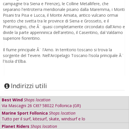
campagne tra Siena e Firenze), le Colline Metallifere, che
separano l'entroterra meridionale pisano dalla Maremma, i Monti
Pisani tra Pisa e Lucca, il Monte Amiata, antico vulcano ormai
spento che svetta tra le province di Siena e Grosseto, e il
Pratomagno, che Ã¨ quasi completamente circondato dall'Arno e
divide la parte appenninica dell'aretino, il Casentino, dal Valdarno
superiore fiorentino.
Il fiume principale Ã¨ l'Arno. In territorio toscano si trova la
sorgente del Tevere. Nell'Arcipelago Toscano l'isola principale Ã¨
l'Isola d'Elba.
Indirizzi utili
Best Wind
Shops location
Via Mascagni 26 Citt? 58022 Follonica (GR)
Marine Sport Follonica
Shops location
Tutto per il surf, kitesurf, skate, windsurf e lo
Planet Riders
Shops location