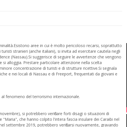
iminalità.Esistono aree in cui è molto pericoloso recarsi, soprattutto
turisti stranieri (anche italiani), si invita ad esercitare cautela negli
vidence (Nassau).Si suggerisce di seguire le avvertenze che vengono
ve si alloggia. Prestare particolare attenzione nella scelta
inore concentrazione di turisti e di strutture ricettive.Si segnala
che e nei locali di Nassau e di Freeport, frequentati da giovani e
e al fenomeno del terrorismo internazionale.
ovembre), si potrebbero verificare forti disagi o situazioni di
Maria", che hanno colpito l'intera fascia insulare dei Caraibi nel
nel settembre 2019, potrebbero verificarsi nuovamente, gravando