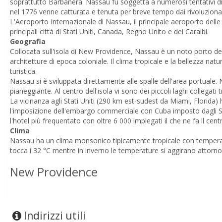
soprattutto Barbanera. Nassau fu soggetta a numerosi tentativi di i
nel 1776 venne catturata e tenuta per breve tempo dai rivoluzionari
L'Aeroporto Internazionale di Nassau, il principale aeroporto dell
principali città di Stati Uniti, Canada, Regno Unito e dei Caraibi.
Geografia
Collocata sull'isola di New Providence, Nassau è un noto porto de
architetture di epoca coloniale. Il clima tropicale e la bellezza 
turistica.
Nassau si è sviluppata direttamente alle spalle dell'area portuale
pianeggiante. Al centro dell'isola vi sono dei piccoli laghi collegati t
La vicinanza agli Stati Uniti (290 km est-sudest da Miami, Florida)
l'imposizione dell'embargo commerciale con Cuba imposto dagli Stati
l'hotel più frequentato con oltre 6 000 impiegati il che ne fa il cent
Clima
Nassau ha un clima monsonico tipicamente tropicale con temperatu
tocca i 32 °C mentre in inverno le temperature si aggirano attorn
New Providence
Indirizzi utili