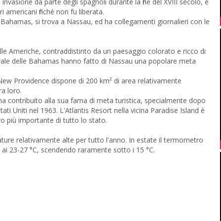
nvasione da parte degli spagnoli durante la fine del XVIII secolo, e
 americani finché non fu liberata.
e Bahamas, si trova a Nassau, ed ha collegamenti giornalieri con le
lle Americhe, contraddistinto da un paesaggio colorato e ricco di
naturale delle Bahamas hanno fatto di Nassau una popolare meta
. New Providence dispone di 200 km² di area relativamente
ra loro.
 ha contribuito alla sua fama di meta turistica, specialmente dopo
 Uniti nel 1963. L'Atlantis Resort nella vicina Paradise Island è
ro più importante di tutto lo stato.
re relativamente alte per tutto l'anno. In estate il termometro
o ai 23-27 °C, scendendo raramente sotto i 15 °C.