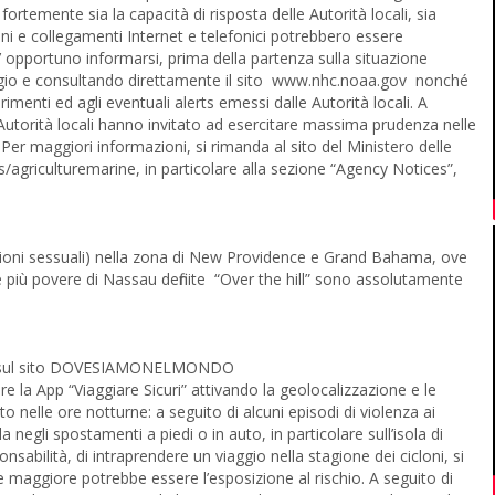
 fortemente sia la capacità di risposta delle Autorità locali, sia
ni e collegamenti Internet e telefonici potrebbero essere
E’ opportuno informarsi, prima della partenza sulla situazione
aggio e consultando direttamente il sito www.nhc.noaa.gov nonché
menti ed agli eventuali alerts emessi dalle Autorità locali. A
le Autorità locali hanno invitato ad esercitare massima prudenza nelle
Per maggiori informazioni, si rimanda al sito del Ministero delle
griculturemarine, in particolare alla sezione “Agency Notices”,
ssioni sessuali) nella zona di New Providence e Grand Bahama, ove
più povere di Nassau definite “Over the hill” sono assolutamente
iaggio sul sito DOVESIAMONELMONDO
la App “Viaggiare Sicuri” attivando la geolocalizzazione e le
to nelle ore notturne: a seguito di alcuni episodi di violenza ai
ela negli spostamenti a piedi o in auto, in particolare sull’isola di
abilità, di intraprendere un viaggio nella stagione dei cicloni, si
maggiore potrebbe essere l’esposizione al rischio. A seguito di