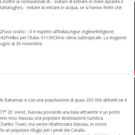
da inoltre ai connazionali di:- evitare di entrare in mare durante il
e tartarughe);- evitare di entrare in acqua, se si hanno ferite che
so orario: - 6 h rispetto all’ItaliaLingue: ingleseReligione:
2Prefisso per l'Italia: 01139Clima: clima subtropicale. La stagione
 giugno al 30 novembre.
elle Bahamas e con una popolazione di quasi 250 000 abitanti ne è
e 77° 20' ovest, Nassau possiede una baia attraente e un porto
 hanno reso Nassau una popolare destinazione turistica.
 Charles Town, ma venne ribattezzata Nassau, in onore
u un popolare rifugio per i pirati dei Caraibi,