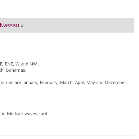
Nassau
»
NE, ENE, W and NW .
ach, Bahamas.
mas are January, February, March, April, May and December .
and Medium waves spot.