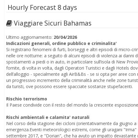
Hourly Forecast 8 days
Viaggiare Sicuri Bahamas
Ultimo aggiornamento:
20/04/2026
Indicazioni generali, ordine pubblico e criminalita'
Si registrano fenomeni di furti, borseggi e altri episodi di micro-cr
nelle ore notturne: a seguito di alcuni episodi di violenza ai danni di 
spostamenti a piedi o in auto, in particolare sull’isola di New Pro
fornite, di volta in volta, dagli Operatori Turistici e dagli Hotels do
dell’alloggio - specialmente agli AirB&Bs - se si opta per aree con m
un progressivo incremento della criminalità anche nelle zone turisti
da turisti, ove possono essere spacciate sostanze stupefacenti.
Rischio terrorismo
Il Paese condivide con il resto del mondo la crescente esposizion
Rischi ambientali e calamita' naturali
Nel corso della stagione dei cicloni (orientativamente da giugno a n
emergenza.Eventi meteorologici estremi, come gli uragani "Irma" e "
settembre 2017, e "Dorian", che ha avuto un impatto devastante 