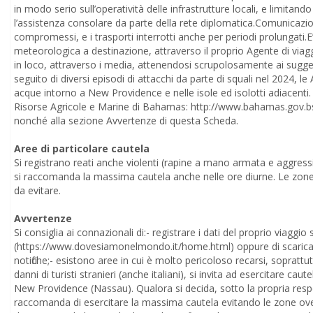
in modo serio sull’operatività delle infrastrutture locali, e limitando
l’assistenza consolare da parte della rete diplomatica.Comunicazio
compromessi, e i trasporti interrotti anche per periodi prolungati.
meteorologica a destinazione, attraverso il proprio Agente di vi
in loco, attraverso i media, attenendosi scrupolosamente ai suggeri
seguito di diversi episodi di attacchi da parte di squali nel 2024, 
acque intorno a New Providence e nelle isole ed isolotti adiacenti. 
Risorse Agricole e Marine di Bahamas: http://www.bahamas.gov.bs/a
nonché alla sezione Avvertenze di questa Scheda.
Aree di particolare cautela
Si registrano reati anche violenti (rapine a mano armata e aggre
si raccomanda la massima cautela anche nelle ore diurne. Le zone 
da evitare.
Avvertenze
Si consiglia ai connazionali di:- registrare i dati del proprio v
(https://www.dovesiamonelmondo.it/home.html) oppure di scaricare 
notifiche;- esistono aree in cui è molto pericoloso recarsi, soprattut
danni di turisti stranieri (anche italiani), si invita ad esercitare caut
New Providence (Nassau). Qualora si decida, sotto la propria respons
raccomanda di esercitare la massima cautela evitando le zone ove 