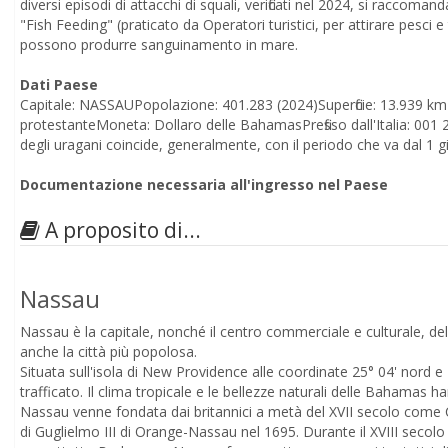
diversi episodi di attacchi di squali, verificati nel 2024, si raccoman
"Fish Feeding" (praticato da Operatori turistici, per attirare pesci 
possono produrre sanguinamento in mare.
Dati Paese
Capitale: NASSAUPopolazione: 401.283 (2024)Superficie: 13.939 km2Fu
protestanteMoneta: Dollaro delle BahamasPrefisso dall'Italia: 001 24
degli uragani coincide, generalmente, con il periodo che va dal 1
Documentazione necessaria all'ingresso nel Paese
A proposito di...
Nassau
Nassau è la capitale, nonché il centro commerciale e culturale, d
anche la città più popolosa.
Situata sull'isola di New Providence alle coordinate 25° 04' nord 
trafficato. Il clima tropicale e le bellezze naturali delle Bahamas
Nassau venne fondata dai britannici a metà del XVII secolo come
di Guglielmo III di Orange-Nassau nel 1695. Durante il XVIII secolo f