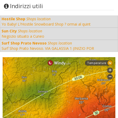
Indirizzi utili
Hostile Shop
Shops location
Yo Baby! L?Hostile Snowboard Shop ? ormai al quint
Sun City
Shops location
Negozio situato a Cuneo
Surf Shop Prato Nevoso
Shops location
Surf Shop Prato Nevoso. VIA GALASSIA 1 (INIZIO POR