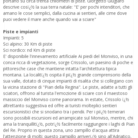
portano su circa trenta chilometri di piste. Giorgetto Giugiaro
descrive cosï¿½ la sua terra natale: "E' per pochi intenditori, che
amano le cose semplici, dalla cucina ai sentieri, alle cime dove
puoi vedere il mare anche quando vai a sciare"
Piste e impianti
Impianti: 5
Sci alpino: 30 Km di piste
Sci nordico: nd Km di piste
E' disponibile l'innevamento artificiale Ai piedi del Monviso, in una
conca ricca di vegetazione, sorge Crissolo, un paesino di poche e
pittoresche case che mantiene intatta l'architettura tipica
montana. La localitï¿½ ospita il piï¿½ grande comprensorio della
sua valle, dotato di cinque impianti di risalita che si collegano con
la vicina stazione di "Pian della Regina". Le piste, adatte a tutti gli
sciatori, offrono al turista l'emozione di sciare con il maestoso
massiccio del Monviso come panorama. In estate, Crissolo ï¿½
altrettanto suggestiva ed offre ai turisti molteplici sentieri
escursionistici che si snodano tra i pendii. Per i piï¿½ temerari
sono possibili escursioni ed arrampicate sul Monviso, mentre, chi
ama la tranquillitï¿½, potrï¿½ facilmente raggiungere i laghi di Pian
del Re. Proprio in questa zona, uno zampillo d'acqua attira
l'attenzione di molti: questo zampillo arriverï¿½ sino all'Adriatico,