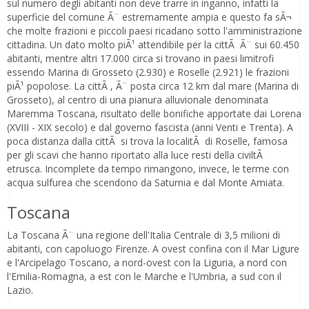
sul numero degli abitanti non deve trarre in inganno, infatti la
superficie del comune Ã¨ estremamente ampia e questo fa sÃ¬
che molte frazioni e piccoli paesi ricadano sotto l'amministrazione
cittadina. Un dato molto piÃ¹ attendibile per la cittÃ Ã¨ sui 60.450
abitanti, mentre altri 17.000 circa si trovano in paesi limitrofi
essendo Marina di Grosseto (2.930) e Roselle (2.921) le frazioni
piÃ¹ popolose. La cittÃ , Ã¨ posta circa 12 km dal mare (Marina di
Grosseto), al centro di una pianura alluvionale denominata
Maremma Toscana, risultato delle bonifiche apportate dai Lorena
(XVIII - XIX secolo) e dal governo fascista (anni Venti e Trenta). A
poca distanza dalla cittÃ si trova la localitÃ di Roselle, famosa
per gli scavi che hanno riportato alla luce resti della civiltÃ
etrusca. Incomplete da tempo rimangono, invece, le terme con
acqua sulfurea che scendono da Saturnia e dal Monte Amiata.
Toscana
La Toscana Ã¨ una regione dell'Italia Centrale di 3,5 milioni di
abitanti, con capoluogo Firenze. A ovest confina con il Mar Ligure
e l'Arcipelago Toscano, a nord-ovest con la Liguria, a nord con
l'Emilia-Romagna, a est con le Marche e l'Umbria, a sud con il
Lazio.