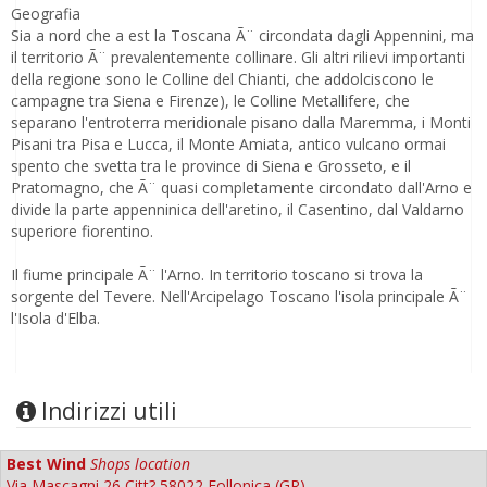
Geografia
Sia a nord che a est la Toscana Ã¨ circondata dagli Appennini, ma
il territorio Ã¨ prevalentemente collinare. Gli altri rilievi importanti
della regione sono le Colline del Chianti, che addolciscono le
campagne tra Siena e Firenze), le Colline Metallifere, che
separano l'entroterra meridionale pisano dalla Maremma, i Monti
Pisani tra Pisa e Lucca, il Monte Amiata, antico vulcano ormai
spento che svetta tra le province di Siena e Grosseto, e il
Pratomagno, che Ã¨ quasi completamente circondato dall'Arno e
divide la parte appenninica dell'aretino, il Casentino, dal Valdarno
superiore fiorentino.
Il fiume principale Ã¨ l'Arno. In territorio toscano si trova la
sorgente del Tevere. Nell'Arcipelago Toscano l'isola principale Ã¨
l'Isola d'Elba.
Indirizzi utili
Best Wind
Shops location
Via Mascagni 26 Citt? 58022 Follonica (GR)