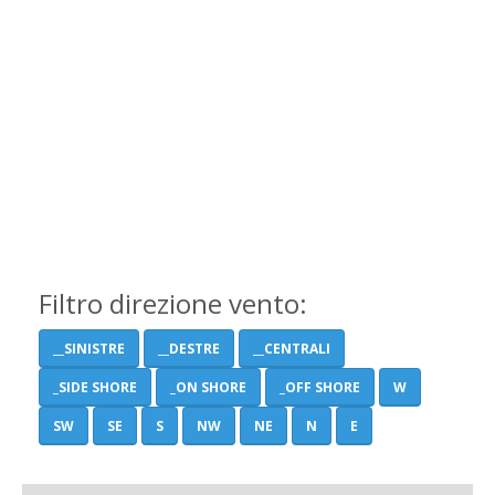
Filtro direzione vento:
__SINISTRE
__DESTRE
__CENTRALI
_SIDE SHORE
_ON SHORE
_OFF SHORE
W
SW
SE
S
NW
NE
N
E