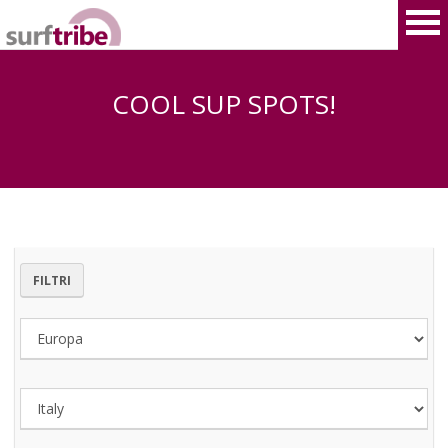
COOL SUP SPOTS!
HOME
SURF
WINDSURF
FILTRI
KITESURF
SNOWBOARD
SUP