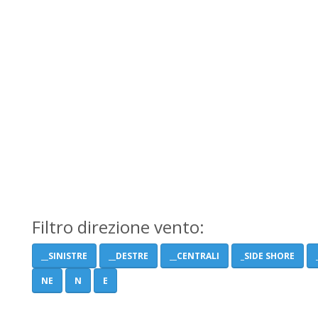
Filtro direzione vento:
__SINISTRE
__DESTRE
__CENTRALI
_SIDE SHORE
NE
N
E