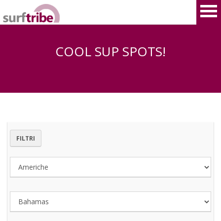
COOL SUP SPOTS!
HOME
SURF
WINDSURF
FILTRI
KITESURF
SNOWBOARD
SUP