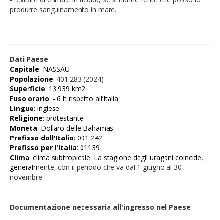
produrre sanguinamento in mare.
Dati Paese
Capitale
:
NASSAU
Popolazione
:
401.283 (2024)
Superficie
:
13.939 km2
Fuso
orario
: - 6 h rispetto
all’Italia
Lingue
:
inglese
Religione
: protestante
Moneta
:
Dollaro
delle
Bahamas
Prefisso
dall'Italia
:
001 242
Prefisso
per
l'Italia
:
01139
Clima
: clima subtropicale. La stagione degli uragani coincide,
generalm
ente, con il periodo che va dal 1 giugno al 30
novembre.
Documentazione necessaria all'ingresso nel Paese