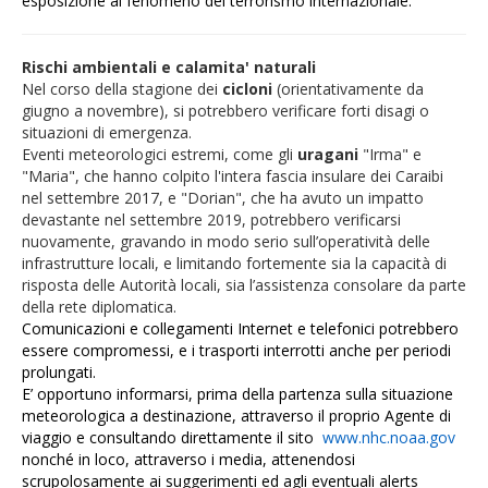
esposizione al fenomeno del terrorismo internazionale.
Rischi ambientali e calamita' naturali
Nel corso della stagione dei
cicloni
(orientativamente da
giugno a novembre), si potrebbero verificare forti disagi o
situazioni di emergenza.
Eventi meteorologici estremi, come gli
uragani
"Irma" e
"Maria", che hanno colpito l'intera fascia insulare dei Caraibi
nel settembre 2017, e "Dorian", che ha avuto un impatto
devastante nel settembre 2019, potrebbero verificarsi
nuovamente, gravando in modo serio sull’operatività delle
infrastrutture locali, e limitando fortemente sia la capacità di
risposta delle Autorità locali, sia l’assistenza consolare da parte
della rete diplomatica.
Comunicazioni e collegamenti Internet e telefonici potrebbero
essere compromessi, e i trasporti interrotti anche per periodi
prolungati.
E’ opportuno informarsi, prima della partenza sulla situazione
meteorologica a destinazione, attraverso il proprio Agente di
viaggio e consultando direttamente il sito
www.nhc.noaa.gov
nonché in loco, attraverso i media, attenendosi
scrupolosamente ai suggerimenti ed agli eventuali alerts