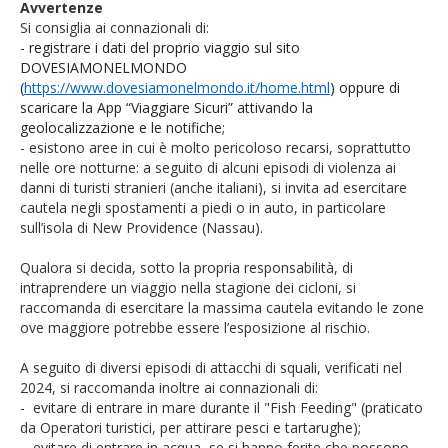
Avvertenze
Si consiglia ai connazionali di:
-
registrare i dati del proprio viaggio sul sito
DOVESIAMONELMONDO
(
https://www.dovesiamonelmondo.it/home.html
) oppure di
scaricare la App “Viaggiare Sicuri” attivando la
geolocalizzazione e le notifiche;
- esistono aree in cui è molto pericoloso recarsi, soprattutto
nelle ore notturne: a seguito di alcuni episodi di violenza ai
danni di turisti stranieri (anche italiani), si invita ad esercitare
cautela negli spostamenti a piedi o in auto, in particolare
sull’isola di New Providence (Nassau).
Qualora si decida, sotto la propria responsabilità, di
intraprendere un viaggio nella stagione dei cicloni, si
raccomanda di esercitare la massima cautela evitando le zone
ove maggiore potrebbe essere l’esposizione al rischio.
A seguito di diversi episodi di attacchi di squali, verificati nel
2024, si raccomanda inoltre ai connazionali di:
- evitare di entrare in mare durante il "Fish Feeding" (praticato
da Operatori turistici, per attirare pesci e tartarughe);
- evitare di entrare in acqua, se si hanno ferite che possono