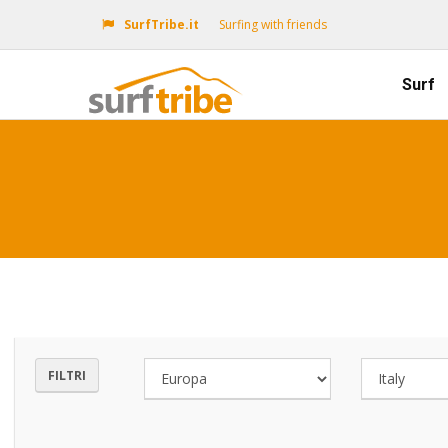
SurfTribe.it
Surfing with friends
Surf
FILTRI