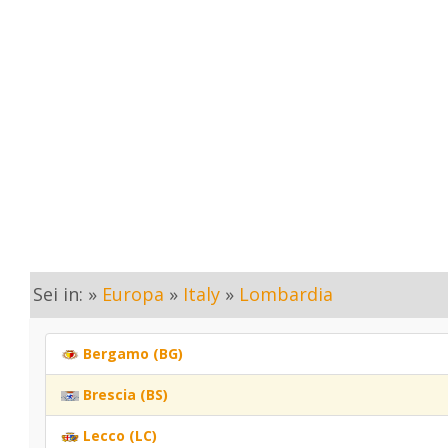
Sei in: »
Europa
»
Italy
»
Lombardia
Bergamo (BG)
Brescia (BS)
Lecco (LC)