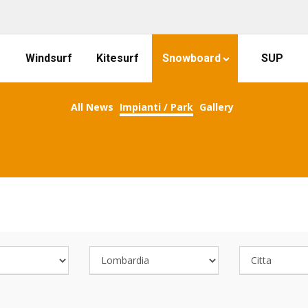
Windsurf
Kitesurf
Snowboard
SUP
All News
Impianti / Park
Gallery
COOL SNOWBOARDING SPOTS!