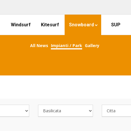
Windsurf
Kitesurf
Snowboard
SUP
All News
Impianti / Park
Gallery
COOL SNOWBOARDING SPOTS!