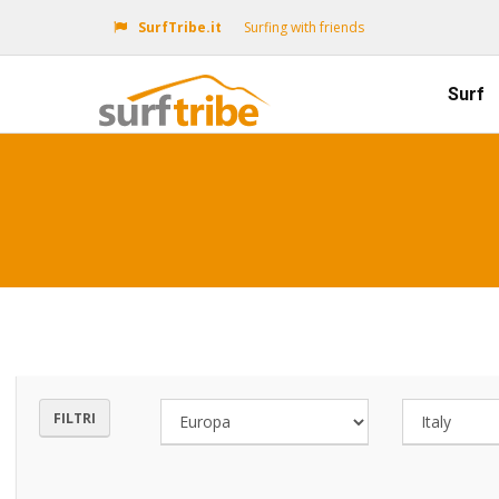
SurfTribe.it
Surfing with friends
Surf
FILTRI