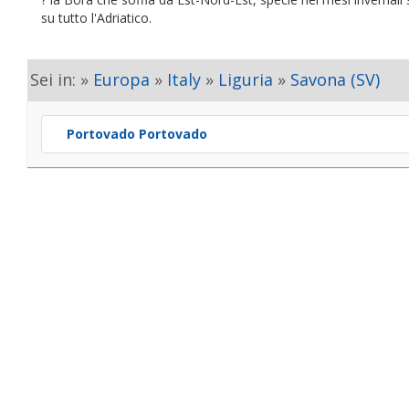
su tutto l'Adriatico.
Sei in: »
Europa
»
Italy
»
Liguria
»
Savona (SV)
Portovado Portovado