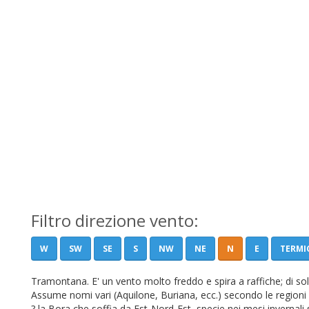
Filtro direzione vento:
W
SW
SE
S
NW
NE
N
E
TERMI
Tramontana. E' un vento molto freddo e spira a raffiche; di soli
Assume nomi vari (Aquilone, Buriana, ecc.) secondo le regioni di
? la Bora che soffia da Est-Nord-Est, specie nei mesi invernali s