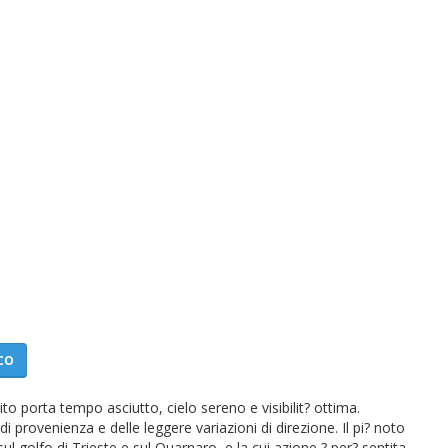
CO
to porta tempo asciutto, cielo sereno e visibilit? ottima.
 provenienza e delle leggere variazioni di direzione. Il pi? noto
ul golfo di Trieste e sul Quarnaro, e la cui azione ? per? sentita