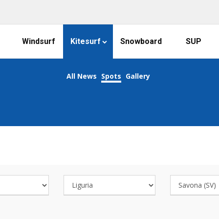
Windsurf
Kitesurf
Snowboard
SUP
All News
Spots
Gallery
COOL KITESURFING SPOTS!