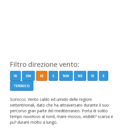
Filtro direzione vento:
W
SW
SE
S
NW
NE
N
E
TERMICO
Scirocco. Vento caldo ed umido delle regioni
settentrionali, dato che ha attraversato durante il suo
percorso gran parte del mediterraneo. Porta di solito
tempo nuvoloso al nord, mare mosso, visibilit? scarsa e
pu? durare molto a lungo.