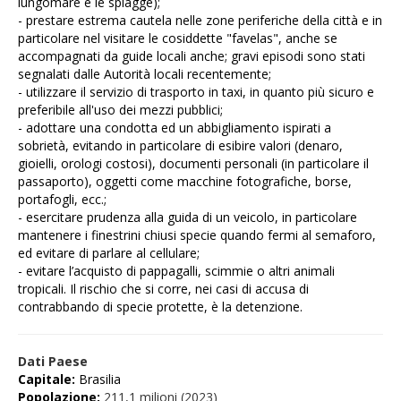
lungomare e le spiagge);
- prestare estrema cautela nelle zone periferiche della città e in
particolare nel visitare le cosiddette "favelas", anche se
accompagnati da guide locali anche; gravi episodi sono stati
segnalati dalle Autorità locali recentemente;
- utilizzare il servizio di trasporto in taxi, in quanto più sicuro e
preferibile all'uso dei mezzi pubblici;
- adottare una condotta ed un abbigliamento ispirati a
sobrietà, evitando in particolare di esibire valori (denaro,
gioielli, orologi costosi), documenti personali (in particolare il
passaporto), oggetti come macchine fotografiche, borse,
portafogli, ecc.;
- esercitare prudenza alla guida di un veicolo, in particolare
mantenere i finestrini chiusi specie quando fermi al semaforo,
ed evitare di parlare al cellulare;
- evitare l’acquisto di pappagalli, scimmie o altri animali
tropicali. Il rischio che si corre, nei casi di accusa di
contrabbando di specie protette, è la detenzione.
Dati Paese
Capitale
:
Brasilia
Popolazione
:
211,1 milioni (2023)