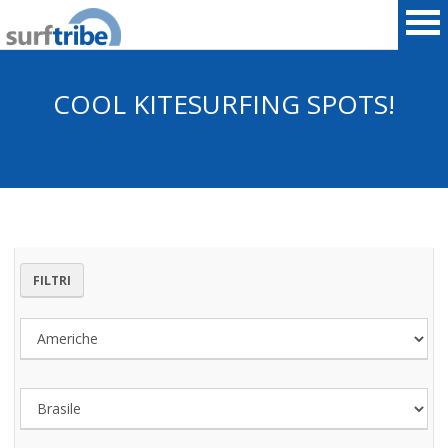
COOL KITESURFING SPOTS!
HOME
SURF
WINDSURF
FILTRI
KITESURF
SNOWBOARD
SUP