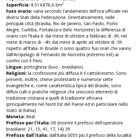
Superficie
:
8.514.876,6 Km²
Fuso orario
:
v
aria secondo l'andamento dell'ora ufficiale nei
diversi Stati della Federazione. Orientativamente, nelle
principali città (Brasilia, Rio de Janeiro, San Paolo, Porto
Alegre, Curitiba, Fortaleza e Belo Horizonte) la differenza di
orario con l’Italia è: dal mese di ottobre a febbraio di -3h; nel
mese di marzo di - 4h; dal mese di aprile ad ottobre di -5h
rispetto all’Italia. In Brasile ci sono quattro fusi orari che vanno
dall’Arcipelago di Fernando de Noronha (estremo est) ai
confini con il Perú.
Lingue
:
portoghese (luso - brasiliano)
Religioni
:
la confessione più diffusa è il cattolicesimo. Sono
presenti, inoltre, chiese protestanti e numerose sette
evangeliche e, come caratteristica tipica del Brasile, sono
diffusi culti e pratiche religiose che uniscono elementi di
tradizione cristiana a quelli di tradizione africana
(principalmente nel Nord Est del Paese ed in particolare nello
Stato di Bahia).
Moneta
:
Real
Prefisso per l´Italia:
00 (inserire il prefisso dell'operatore
brasiliano: 21, 15, 41, 17, 14) 39
Prefisso dall´Italia:
dall’Italia 0055 più il prefisso della località