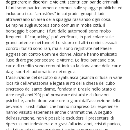
degenerare in disordini e violenti scontri con bande criminali.
I furti sono particolarmente comuni sulle spiagge pubbliche ed
includono i c.d. "arrastões" in cui gradni gruppi di ladri
attraversano un'area della spiaggia razziando ogni cosa.
Le rapine sugli autobus sono comuni in molte città. Il
borseggio è comune. I furti dalle automobili sono molto
frequenti. Il "carjacking" può verificarsi, in particolare sulle
grandi arterie e nei tunnel. Lo stupro ed altri crimini sessuali
contro i turisti sono rari, ma si sono registrate nel Paese
aggressioni contro uomini e donne. Alcune hanno implicato
l'uso di droghe per sedare le vittime. Le frodi bancarie e su
carte di credito sono comuni, inclusa la clonazione delle carte
dagli sportelli automatici e nei negozi.
L'assunzione del decotto di ayahuasca (usanza diffusa in varie
località dell'Amazzonia e legata ai riti della chiesa del culto
sincretico del santo daime, fondata in Brasile nello Stato di
Acre negli anni '90) può provocare disturbi e disfunzioni
psichiche, anche dopo varie ore o giorni dall'assunzione della
bevanda. Turisti italiani che hanno intrapreso tali esperienze
hanno vissuto esperienze anche drammatiche. A seguito
dell'assunzione, non è possibile escludersi il presentarsi di
ripercussioni indesiderate o gravi (allucinazioni, crisi di panico,
stati di mania di persecuzione) anche in presenza di un