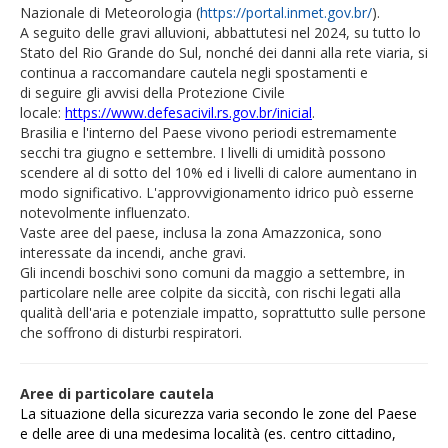
Nazionale di Meteorologia (
https://portal.inmet.gov.br/
).
A seguito delle gravi alluvioni, abbattutesi nel 2024, su tutto lo
Stato del Rio Grande do Sul, nonché dei danni alla rete viaria, si
continua a raccomandare cautela negli spostamenti e
di seguire gli avvisi della Protezione Civile
locale:
https://www.defesacivil.rs.gov.br/inicial
.
Brasilia e l'interno del Paese vivono periodi estremamente
secchi tra giugno e settembre. I livelli di umidità possono
scendere al di sotto del 10% ed i livelli di calore aumentano in
modo significativo. L'approvvigionamento idrico può esserne
notevolmente influenzato.
Vaste aree del paese, inclusa la zona Amazzonica, sono
interessate da incendi, anche gravi.
Gli incendi boschivi sono comuni da maggio a settembre, in
particolare nelle aree colpite da siccità, con rischi legati alla
qualità dell'aria e potenziale impatto, soprattutto sulle persone
che soffrono di disturbi respiratori.
Aree di particolare cautela
La situazione della sicurezza varia secondo le zone del Paese
e delle aree di una medesima località (es. centro cittadino,