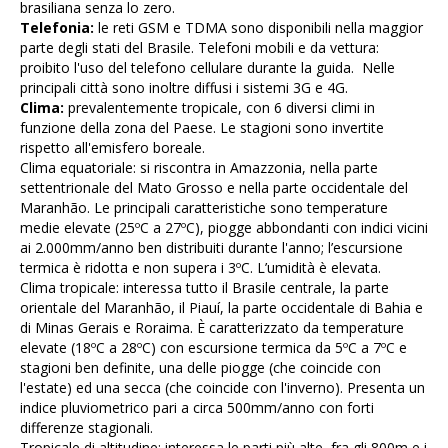
brasiliana senza lo zero.
Telefonia
:
le reti GSM e TDMA sono disponibili nella maggior
parte degli stati del Brasile. Telefoni mobili e da vettura:
proibito l'uso del telefono cellulare durante la guida. Nelle
principali città sono inoltre diffusi i sistemi 3G e 4G.
Clima
:
prevalentemente tropicale, con 6 diversi climi in
funzione della zona del Paese. Le stagioni sono invertite
rispetto all'emisfero boreale.
Clima equatoriale:
si riscontra in Amazzonia, nella parte
settentrionale del Mato Grosso e nella parte occidentale del
Maranhão. Le principali caratteristiche sono temperature
medie elevate (25ºC a 27ºC), piogge abbondanti con indici vicini
ai 2.000mm/anno ben distribuiti durante l'anno; l’escursione
termica è ridotta e non supera i 3ºC. L’umidità è elevata.
Clima tropicale:
interessa tutto il Brasile centrale, la parte
orientale del Maranhão, il Piauí, la parte occidentale di Bahia e
di Minas Gerais e Roraima. È caratterizzato da temperature
elevate (18ºC a 28ºC) con escursione termica da 5ºC a 7ºC e
stagioni ben definite, una delle piogge (che coincide con
l'estate) ed una secca (che coincide con l'inverno). Presenta un
indice pluviometrico pari a circa 500mm/anno con forti
differenze stagionali.
Tropicale di altitudine:
interessa le parti più alte, fra gli 800
m e i