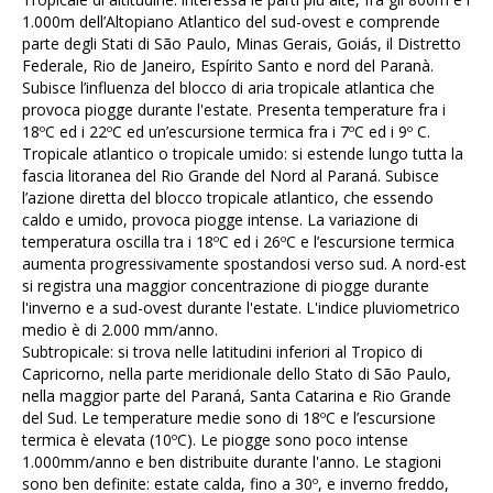
1.000m dell’Altopiano Atlantico del sud-ovest e comprende
parte degli Stati di São Paulo, Minas Gerais, Goiás, il Distretto
Federale, Rio de Janeiro, Espírito Santo e nord del Paranà.
Subisce l’influenza del blocco di aria tropicale atlantica che
provoca piogge durante l'estate. Presenta temperature fra i
18ºC ed i 22ºC ed un’escursione termica fra i 7ºC ed i 9º C.
Tropicale atlantico o tropicale umido:
si estende lungo tutta la
fascia litoranea del Rio Grande del Nord al Paraná. Subisce
l’azione diretta del blocco tropicale atlantico, che essendo
caldo e umido, provoca piogge intense. La variazione di
temperatura oscilla tra i 18ºC ed i 26ºC e l’escursione termica
aumenta progressivamente spostandosi verso sud. A nord-est
si registra una maggior concentrazione di piogge durante
l'inverno e a sud-ovest durante l'estate. L'indice pluviometrico
medio è di 2.000 mm/anno.
Subtropicale:
si trova nelle latitudini inferiori al Tropico di
Capricorno, nella parte meridionale dello Stato di São Paulo,
nella maggior parte del Paraná, Santa Catarina e Rio Grande
del Sud. Le temperature medie sono di 18ºC e l’escursione
termica è elevata (10ºC). Le piogge sono poco intense
1.000mm/anno e ben distribuite durante l'anno. Le stagioni
sono ben definite: estate calda, fino a 30º, e inverno freddo,