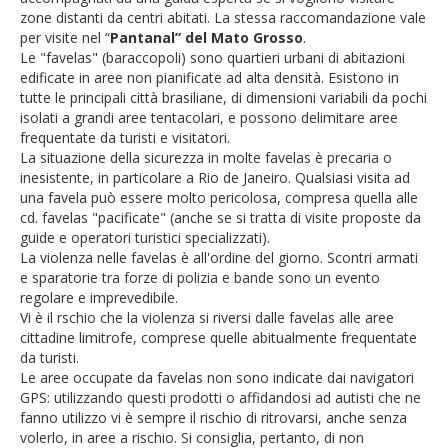
zone distanti da centri abitati. La stessa raccomandazione vale
per visite nel “
Pantanal” del Mato Grosso
.
Le "favelas" (baraccopoli) sono quartieri urbani di abitazioni
edificate in aree non pianificate ad alta densità. Esistono in
tutte le principali città brasiliane, di dimensioni variabili da pochi
isolati a grandi aree tentacolari, e possono delimitare aree
frequentate da turisti e visitatori.
La situazione della sicurezza in molte favelas è precaria o
inesistente, in particolare a Rio de Janeiro. Qualsiasi visita ad
una favela può essere molto pericolosa, compresa quella alle
cd. favelas "pacificate" (anche se si tratta di visite proposte da
guide e operatori turistici specializzati).
La violenza nelle favelas è all'ordine del giorno. Scontri armati
e sparatorie tra forze di polizia e bande sono un evento
regolare e imprevedibile.
Vi è il rschio che la violenza si riversi dalle favelas alle aree
cittadine limitrofe, comprese quelle abitualmente frequentate
da turisti.
Le aree occupate da favelas non sono indicate dai navigatori
GPS: utilizzando questi prodotti o affidandosi ad autisti che ne
fanno utilizzo vi è sempre il rischio di ritrovarsi, anche senza
volerlo, in aree a rischio. Si consiglia, pertanto, di non