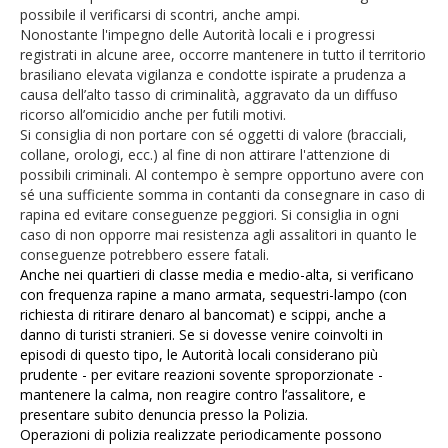
possibile il verificarsi di scontri, anche ampi.
Nonostante l'impegno delle Autorità locali e i progressi
registrati in alcune aree, occorre mantenere in tutto il territorio
brasiliano elevata vigilanza e condotte ispirate a prudenza a
causa dell’alto tasso di criminalità, aggravato da un diffuso
ricorso all’omicidio anche per futili motivi.
Si consiglia di non portare con sé oggetti di valore (bracciali,
collane, orologi, ecc.) al fine di non attirare l'attenzione di
possibili criminali. Al contempo è sempre opportuno avere con
sé una sufficiente somma in contanti da consegnare in caso di
rapina ed evitare conseguenze peggiori. Si consiglia in ogni
caso di non opporre mai resistenza agli assalitori in quanto le
conseguenze potrebbero essere fatali.
Anche nei quartieri di classe media e medio-alta, si verificano
con frequenza rapine a mano armata, sequestri-lampo (con
richiesta di ritirare denaro al bancomat) e scippi, anche a
danno di turisti stranieri. Se si dovesse venire coinvolti in
episodi di questo tipo, le Autorità locali considerano più
prudente - per evitare reazioni sovente sproporzionate -
mantenere la calma, non reagire contro l’assalitore, e
presentare subito denuncia presso
la Polizia.
Operazioni di polizia realizzate periodicamente possono