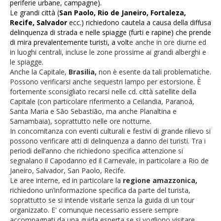
periferie urbane, campagne).
Le grandi città (
San Paolo, Rio de Janeiro, Fortaleza,
Recife, Salvador
ecc.) richiedono cautela a causa della diffusa
delinquenza di strada e nelle spiagge (furti e rapine) che prende
di mira prevalentemente turisti, a volt
e anche in ore diurne ed
in luoghi centrali, incluse le zone prossime ai grandi alberghi e
le spiagge.
Anche la Capitale,
Brasilia,
non è esente da tali problematiche.
Possono verificarsi anche sequestri lampo per estorsione.
È
fortemente sconsigliato recarsi nelle cd. città satellite della
Capitale (con particolare riferimento a Ceilandia, Paranoá,
Santa Maria e São Sebastião, ma anche Planaltina e
Samambaia), soprattutto nelle ore notturne.
In concomitanza con eventi culturali e festivi di grande rilievo si
possono verificare atti di delinquenza a danno dei turisti. Tra i
periodi dell’anno che richiedono specifica attenzione si
segnalano il Capodanno ed il Carnevale, in particolare a Rio de
Janeiro, Salvador, San Paolo, Recife.
Le aree interne, ed in particolare la
regione amazzonica,
richiedono un’informazione specifica da parte del turista,
soprattutto se si intende visitarle senza la guida di un tour
organizzato. E' comunque necessario essere sempre
accompagnati da una guida esperta se si vogliono visitare