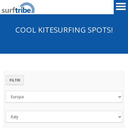
COOL KITESURFING SPOTS!
HOME
SURF
WINDSURF
FILTRI
KITESURF
SNOWBOARD
SUP