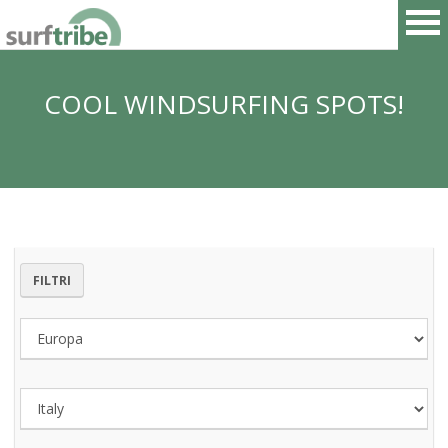
COOL WINDSURFING SPOTS!
HOME
SURF
WINDSURF
FILTRI
KITESURF
SNOWBOARD
SUP