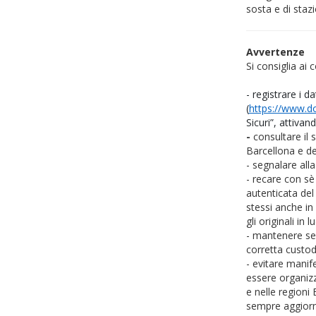
sosta e di stazi
Avvertenze
Si consiglia ai 
- registrare i
(
https://www.d
Sicuri”, attivan
-
consultare il
Barcellona e de
- segnalare alla
- recare con sè 
autenticata del 
stessi anche i
gli originali in 
- mantenere s
corretta custodi
- evitare manif
essere organiz
e nelle regioni
sempre aggiorna