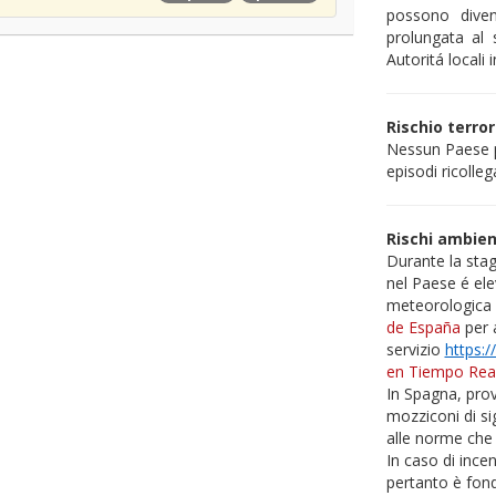
possono diven
prolungata al 
Autoritá locali i
Rischio terro
Nessun Paese p
episodi ricolleg
Rischi ambient
Durante la stag
nel Paese é ele
meteorologica
de España
per a
servizio
https:
en Tiempo Rea
In Spagna, prov
mozziconi di si
alle norme che 
In caso di ince
pertanto è fon