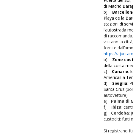
Puerta del Sol,
di Madrid Baraj
b)
Barcellon
Playa de la Bar
stazioni di servi
l’autostrada m
di raccomandazi
visitano la cit
fornite dall’amm
https://ajunta
b)
Zone cost
della costa med
c)
Canarie
: 
Américas a Tene
d)
Siviglia
:
P
Santa Cruz
(bor
autovetture);
e)
Palma di 
f)
Ibiza
: cent
g)
Cordoba
: 
custoditi: furti
Si registrano fu