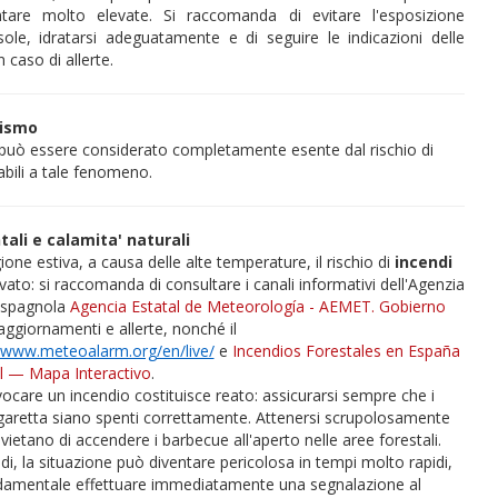
tare molto elevate. Si raccomanda di evitare l'esposizione
sole, idratarsi adeguatamente e di seguire le indicazioni delle
n caso di allerte.
rismo
uò essere considerato completamente esente dal rischio di
abili a tale fenomeno.
ali e calamita' naturali
ione estiva, a causa delle alte temperature, il rischio di
incendi
vato: si raccomanda di consultare i canali informativi dell'Agenzia
 spagnola
Agencia Estatal de Meteorología - AEMET. Gobierno
ggiornamenti e allerte, nonché il
//www.meteoalarm.org/en/live/
e
Incendios Forestales en España
l — Mapa Interactivo
.
ocare un incendio costituisce reato: assicurarsi sempre che i
garetta siano spenti correttamente. Attenersi scrupolosamente
vietano di accendere i barbecue all'aperto nelle aree forestali.
ndi, la situazione può diventare pericolosa in tempi molto rapidi,
damentale effettuare immediatamente una segnalazione al