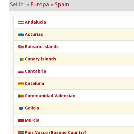
Sei in: »
Europa
»
Spain
Andalucia
Asturias
Balearic Islands
Canary Islands
Cantabria
Cataluna
Communidad Valencian
Galicia
Murcia
Pais Vasco (Basque Country)