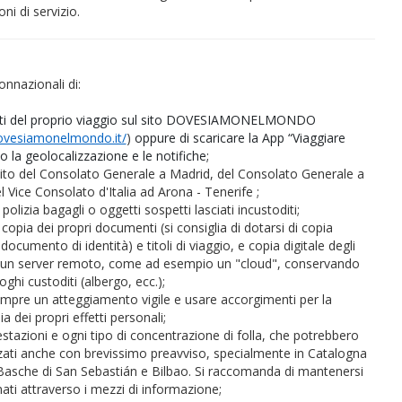
oni di servizio.
connazionali di:
 dati del proprio viaggio sul sito DOVESIAMONELMONDO
ovesiamonelmondo.it/
)
oppure di scaricare la App “Viaggiare
do la geolocalizzazione e le notifiche;
 sito del Consolato Generale a Madrid, del Consolato Generale a
l Vice Consolato d'Italia ad Arona - Tenerife ;
 polizia bagagli o oggetti sospetti lasciati incustoditi;
copia dei propri documenti (si consiglia di dotarsi di copia
documento di identità) e titoli di viaggio, e copia digitale degli
n un server remoto, come ad esempio un "cloud", conservando
luoghi custoditi (albergo, ecc.);
empre
un atteggiamento vigile
e usare accorgimenti per la
a dei propri effetti personali;
estazioni e ogni tipo di concentrazione di folla, che potrebbero
zati anche con brevissimo preavviso, specialmente in Catalogna
 Basche di San Sebastián e Bilbao. Si raccomanda di mantenersi
ti attraverso i mezzi di informazione;