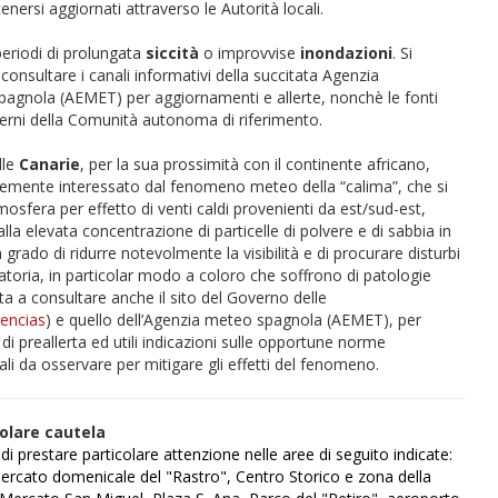
nersi aggiornati attraverso le Autorità locali.
periodi di prolungata
siccità
o improvvise
inondazioni
. Si
onsultare i canali informativi della succitata Agenzia
pagnola (AEMET) per aggiornamenti e allerte, nonchè le fonti
overni della Comunità autonoma di riferimento.
lle
Canarie
, per la sua prossimità con il continente africano,
temente interessato dal fenomeno meteo della “calima”, che si
mosfera per effetto di venti caldi provenienti da est/sud-est,
alla elevata concentrazione di particelle di polvere e di sabbia in
grado di ridurre notevolmente la visibilità e di procurare disturbi
ratoria, in particolar modo a coloro che soffrono di patologie
ita a consultare anche il sito del Governo delle
encias
)
e quello dell’Agenzia meteo spagnola (AEMET), per
 di preallerta ed utili indicazioni sulle opportune norme
 da osservare per mitigare gli effetti del fenomeno.
colare cautela
i prestare particolare attenzione nelle aree di seguito indicate:
rcato domenicale del "Rastro", Centro Storico e zona della