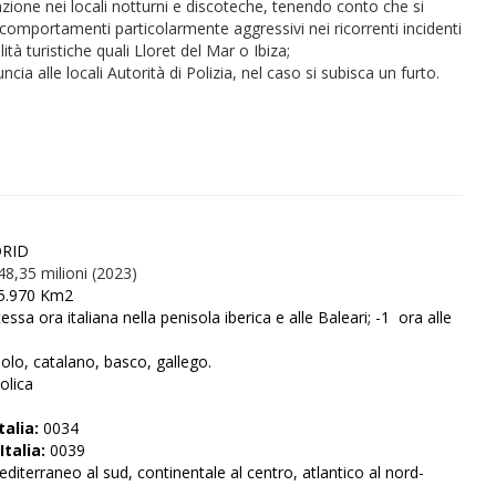
nzione nei locali notturni e discoteche, tenendo conto che si
 comportamenti particolarmente aggressivi nei ricorrenti incidenti
lità turistiche quali Lloret del Mar o Ibiza;
cia alle locali Autorità di Polizia, nel caso si subisca un furto.
RID
48,35 milioni (2023)
5.970
Km2
tessa ora italiana nella penisola iberica e alle Baleari; -1
ora alle
lo, catalano, basco, gallego.
tolica
talia:
0034
Italia:
0039
diterraneo al sud, continentale al centro, atlantico al nord-