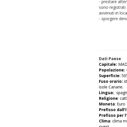
- prestare atte
sono registrati
avvenuti in loca
- sporgere denun
Dati Paese
Capitale:
MAD
Popolazione:
Superficie
:
50
Fuso orario:
s
isole Canarie.
Lingua:
spagno
Religione
: cat
Moneta
: Euro
Prefisso dall'I
Prefisso per l'
Clima
:
clima me
ovest.