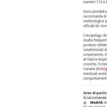
numero 112 e te
Sono possibili 
raccomanda di c
meterologica s
ufficiali dei G
L’Arcipelago de
risulta frequen
produce nell’at
caratterizzati d
sospensione, in 
di natura respi
croniche. Si inv
Canarie (
Emerg
eventuali avvisi
comportamentali
Aree di parti
Si raccomanda d
a)
Madrid:
me