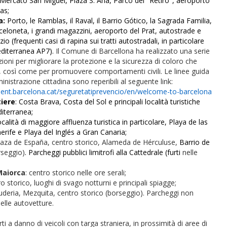
 Mercato San Miguel, Plaza S. Ana, Parco del "Retiro", aeroporto
as;
a:
Porto, le Ramblas, il Raval, il Barrio Gótico,
la Sagrada Familia
,
celoneta, i grandi magazzini, aeroporto del Prat, autostrade e
zio (frequenti casi di rapina sui tratti autostradali, in particolare
editerranea AP7).
Il
Comune di Barcellona ha realizzato una serie
oni per migliorare la protezione e la sicurezza di coloro che
tà, così come per promuovere comportamenti civili. Le linee guida
inistrazione cittadina sono reperibili al seguente link:
ment.barcelona.cat/seguretatiprevencio/en/welcome-to-barcelona
iere
: Costa Brava, Costa del Sol e principali località turistiche
iterranea;
località di maggiore affluenza turistica in particolare, Playa de las
rife e Playa del Inglés a Gran Canaria;
laza de España, centro storico, Alameda de Hérculuse,
Barrio de
seggio)
. Parcheggi pubblici limitrofi alla Cattedrale (furti
nelle
Maiorca
: centro storico nelle ore serali;
ro storico, luoghi di svago notturni e principali spiagge;
Juderia, Mezquita, centro storico (borseggio). Parcheggi non
 nelle autovetture.
rti a danno di veicoli con targa straniera, in prossimità di aree di