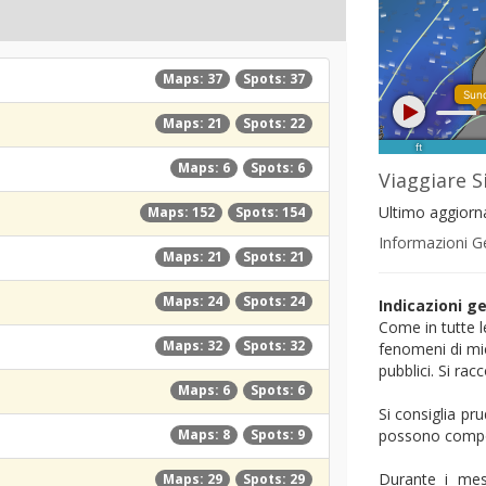
Maps: 37
Spots: 37
Maps: 21
Spots: 22
Maps: 6
Spots: 6
Viaggiare S
Ultimo aggior
Maps: 152
Spots: 154
Informazioni Ge
Maps: 21
Spots: 21
Maps: 24
Spots: 24
Indicazioni ge
Come in tutte l
Maps: 32
Spots: 32
fenomeni di micr
pubblici. Si ra
Maps: 6
Spots: 6
Si consiglia pr
Maps: 8
Spots: 9
possono comport
Durante i mesi
Maps: 29
Spots: 29