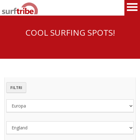
COOL SURFING SPOTS!
HOME
SURF
WINDSURF
FILTRI
KITESURF
SNOWBOARD
SUP