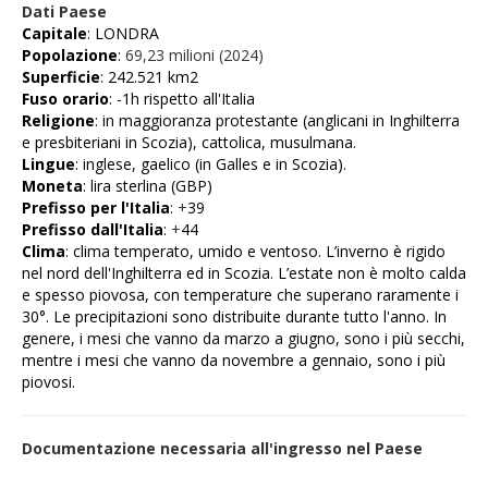
Dati Paese
Capitale
: LONDRA
Popolazione
:
69,23 milioni (2024)
Superficie
: 242.521 km2
Fuso
orario
: -1h rispetto all'Italia
Religione
: in maggioranza protestante (anglicani in Inghilterra
e presbiteriani in Scozia), cattolica, musulmana.
Lingue
: inglese, gaelico (in Galles e in Scozia).
Moneta
: lira sterlina (GBP)
Prefisso per l'Italia
:
+
39
Prefisso dall'Italia
:
+
44
Clima
: clima temperato, umido e ventoso. L’inverno è rigido
nel nord dell'Inghilterra ed in Scozia. L’estate non è molto calda
e spesso piovosa, con temperature che superano raramente i
30°. Le precipitazioni sono distribuite durante tutto l'anno. In
genere, i mesi che vanno da marzo a giugno, sono i più secchi,
mentre i mesi che vanno da novembre a gennaio, sono i più
piovosi.
Documentazione necessaria all'ingresso nel Paese