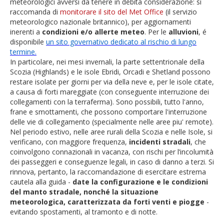
meteorologici
avversi da tenere in debita considerazione: si
raccomanda di
monitorare il sito del Met Office
(il servizio
meteorologico nazionale britannico), per aggiornamenti
inerenti a
condizioni e/o allerte meteo
. Per le
alluvioni
, é
disponibile
un sito governativo dedicato al rischio di lungo
termin
e.
In particolare, nei mesi invernali, la parte settentrionale della
Scozia (Highlands) e le isole Ebridi, Orcadi e Shetland possono
restare isolate per giorni per via della neve e, per le isole citate,
a causa di forti mareggiate (con conseguente interruzione dei
collegamenti con la terraferma). Sono possibili, tutto l'anno,
frane e smottamenti, che possono comportare l'interruzione
delle vie di collegamento (specialmente nelle aree piu' remote).
Nel periodo estivo, nelle aree rurali della Scozia e nelle Isole, si
verificano, con maggiore frequenza,
incidenti stradali
, che
coinvolgono connazionali in vacanza, con rischi per l’incolumità
dei passeggeri e conseguenze legali, in caso di danno a terzi. Si
rinnova, pertanto, la raccomandazione di esercitare estrema
cautela alla guida -
date la configurazione e le condizioni
del manto stradale, nonché la situazione
meteorologica, caratterizzata da forti venti e piogge
-
evitando spostamenti, al tramonto e di notte.