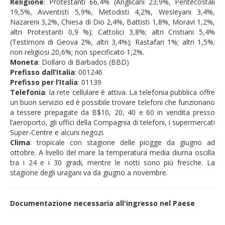
Religione
: Protestanti 66,4% (Anglicani 23,9%, Pentecostali
19,5%, Avventisti 5,9%, Metodisti 4,2%, Wesleyani 3,4%,
Nazareni 3,2%, Chiesa di Dio 2,4%, Battisti 1,8%, Moravi 1,2%,
altri Protestanti 0,9 %); Cattolici 3,8%; altri Cristiani 5,4%
(Testimoni di Geova 2%, altri 3,4%); Rastafari 1%; altri 1,5%;
non religiosi 20,6%; non specificato 1,2%.
Moneta
: Dollaro di Barbados (BBD)
Prefisso dall’Italia
: 001246
Prefisso per l’Italia
: 01139
Telefonia
: la rete cellulare è attiva. La telefonia pubblica offre
un buon servizio ed è possibile trovare telefoni che funzionano
a tessere prepagate da B$10, 20, 40 e 60 in vendita presso
l’aeroporto, gli uffici della Compagnia di telefoni, i supermercati
Super-Centre e alcuni negozi.
Clima
: tropicale con stagione delle piogge da giugno ad
ottobre. A livello del mare la temperatura media diurna oscilla
tra i 24 e i 30 gradi, mentre le notti sono più fresche. La
stagione degli uragani va da giugno a novembre.
Documentazione necessaria all'ingresso nel Paese