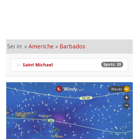
Sei in: »
Americhe
»
Barbados
Saint Michael
Spots: 20