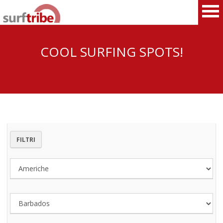
COOL SURFING SPOTS!
HOME
SURF
WINDSURF
FILTRI
KITESURF
SNOWBOARD
SUP