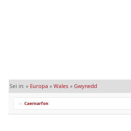
Sei in: »
Europa
»
Wales
»
Gwynedd
Caernarfon