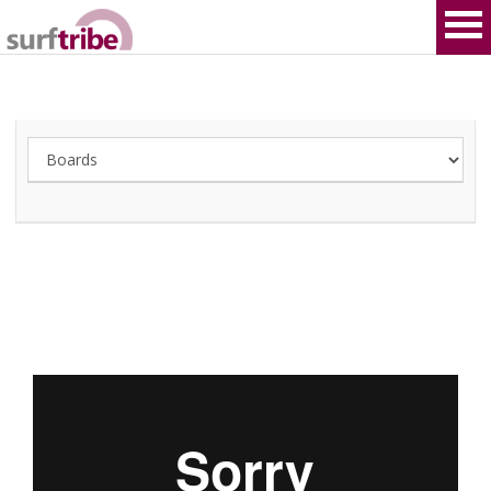
HOME
SURF
WINDSURF
KITESURF
SNOWBOARD
SUP