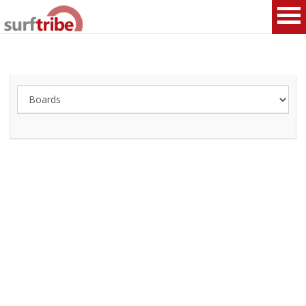
HOME
SURF
WINDSURF
KITESURF
SNOWBOARD
SUP