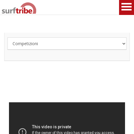
HOME
SURF
WINDSURF
KITESURF
SNOWBOARD
SUP