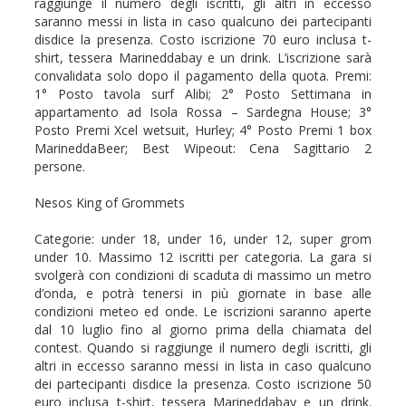
raggiunge il numero degli iscritti, gli altri in eccesso
saranno messi in lista in caso qualcuno dei partecipanti
disdice la presenza. Costo iscrizione 70 euro inclusa t-
shirt, tessera Marineddabay e un drink. L’iscrizione sarà
convalidata solo dopo il pagamento della quota. Premi:
1° Posto tavola surf Alibi; 2° Posto Settimana in
appartamento ad Isola Rossa – Sardegna House; 3°
Posto Premi Xcel wetsuit, Hurley; 4° Posto Premi 1 box
MarineddaBeer; Best Wipeout: Cena Sagittario 2
persone.
Nesos King of Grommets
Categorie: under 18, under 16, under 12, super grom
under 10. Massimo 12 iscritti per categoria. La gara si
svolgerà con condizioni di scaduta di massimo un metro
d’onda, e potrà tenersi in più giornate in base alle
condizioni meteo ed onde. Le iscrizioni saranno aperte
dal 10 luglio fino al giorno prima della chiamata del
contest. Quando si raggiunge il numero degli iscritti, gli
altri in eccesso saranno messi in lista in caso qualcuno
dei partecipanti disdice la presenza. Costo iscrizione 50
euro inclusa t-shirt, tessera Marineddabay e un drink.