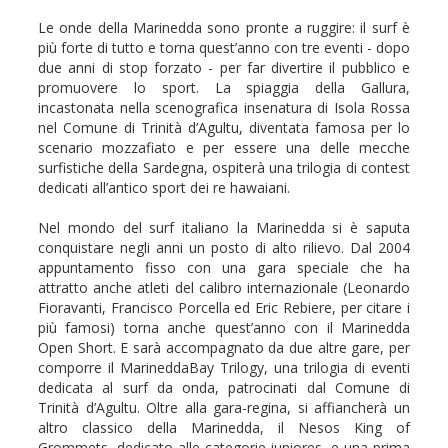
Le onde della Marinedda sono pronte a ruggire: il surf è
più forte di tutto e torna quest’anno con tre eventi - dopo
due anni di stop forzato - per far divertire il pubblico e
promuovere lo sport. La spiaggia della Gallura,
incastonata nella scenografica insenatura di Isola Rossa
nel Comune di Trinità d’Agultu, diventata famosa per lo
scenario mozzafiato e per essere una delle mecche
surfistiche della Sardegna, ospiterà una trilogia di contest
dedicati all’antico sport dei re hawaiani.
Nel mondo del surf italiano la Marinedda si è saputa
conquistare negli anni un posto di alto rilievo. Dal 2004
appuntamento fisso con una gara speciale che ha
attratto anche atleti del calibro internazionale (Leonardo
Fioravanti, Francisco Porcella ed Eric Rebiere, per citare i
più famosi) torna anche quest’anno con il Marinedda
Open Short. E sarà accompagnato da due altre gare, per
comporre il MarineddaBay Trilogy, una trilogia di eventi
dedicata al surf da onda, patrocinati dal Comune di
Trinità d’Agultu. Oltre alla gara-regina, si affiancherà un
altro classico della Marinedda, il Nesos King of
Grommets, dedicato alle categorie juniores, e una prima