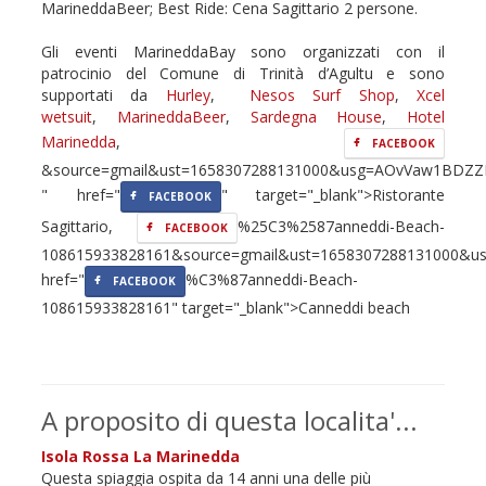
MarineddaBeer; Best Ride: Cena Sagittario 2 persone.
Gli eventi MarineddaBay sono organizzati con il
patrocinio del Comune di Trinità d’Agultu e sono
supportati da
Hurley
,
Nesos Surf Shop
,
Xcel
wetsuit
,
MarineddaBeer
,
Sardegna House
,
Hotel
Marinedda
,
FACEBOOK
&source=gmail&ust=1658307288131000&usg=AOvVaw1BDZ
" href="
" target="_blank">Ristorante
FACEBOOK
Sagittario,
%25C3%2587anneddi-Beach-
FACEBOOK
108615933828161&source=gmail&ust=1658307288131000&
href="
%C3%87anneddi-Beach-
FACEBOOK
108615933828161" target="_blank">Canneddi beach
A proposito di questa localita'...
Isola Rossa La Marinedda
Questa spiaggia ospita da 14 anni una delle più