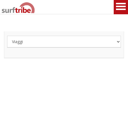
HOME
SURF
WINDSURF
KITESURF
SNOWBOARD
SUP