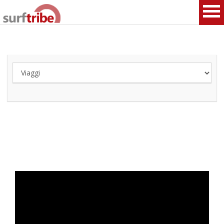
HOME
SURF
WINDSURF
KITESURF
SNOWBOARD
SUP