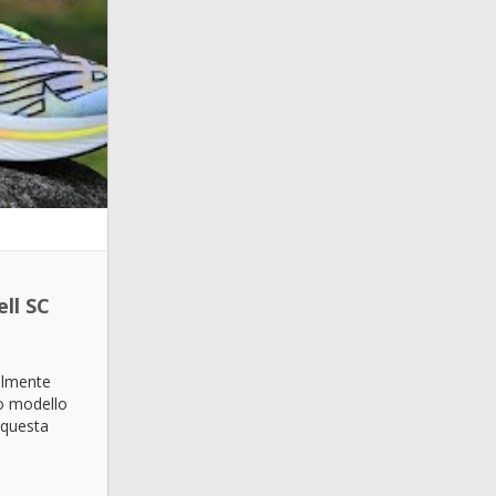
ll SC
almente
suo modello
 questa