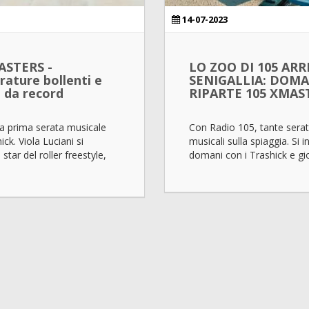
14-07-2023
ASTERS -
LO ZOO DI 105 ARR
ature bollenti e
SENIGALLIA: DOMA
 da record
RIPARTE 105 XMAS
la prima serata musicale
Con Radio 105, tante sera
ck. Viola Luciani si
musicali sulla spiaggia. Si in
tar del roller freestyle,
domani con i Trashick e gio