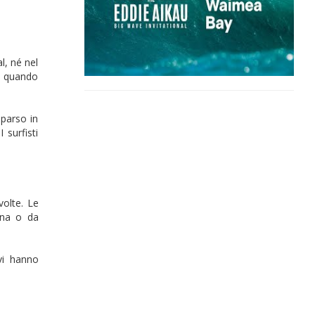
l, né nel
lo quando
mparso in
 surfisti
olte. Le
una o da
vi hanno