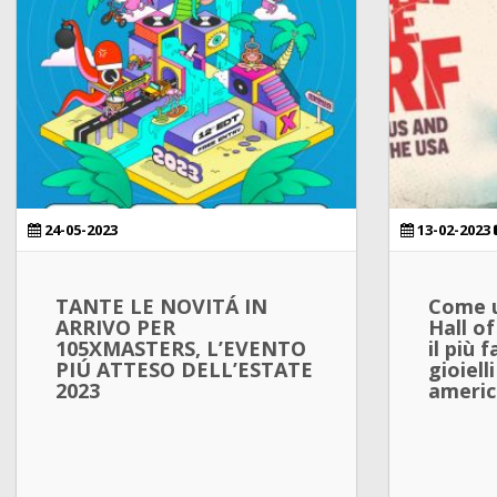
24-05-2023
13-02-2023
TANTE LE NOVITÁ IN
Come u
ARRIVO PER
Hall o
105XMASTERS, L’EVENTO
il più 
PIÚ ATTESO DELL’ESTATE
gioiell
2023
ameri