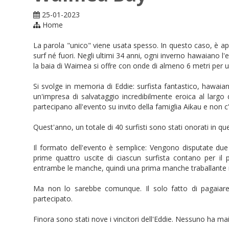
25-01-2023
Home
La parola "unico" viene usata spesso. In questo caso, è appr
surf né fuori. Negli ultimi 34 anni, ogni inverno hawaiano l
la baia di Waimea si offre con onde di almeno 6 metri per un
Si svolge in memoria di Eddie: surfista fantastico, hawai
un'impresa di salvataggio incredibilmente eroica al largo
partecipano all'evento su invito della famiglia Aikau e non c
Quest'anno, un totale di 40 surfisti sono stati onorati in qu
Il formato dell'evento è semplice: Vengono disputate du
prime quattro uscite di ciascun surfista contano per i
entrambe le manche, quindi una prima manche traballante 
Ma non lo sarebbe comunque. Il solo fatto di pagaiare
partecipato.
Finora sono stati nove i vincitori dell'Eddie. Nessuno ha mai