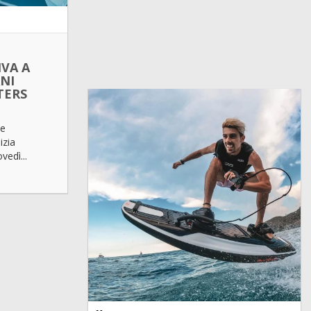
IVA A
NI
TERS
te
izia
vedì...