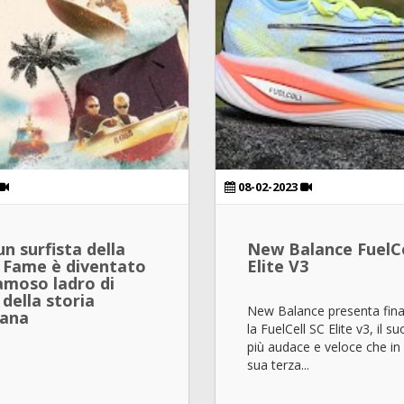
08-02-2023
n surfista della
New Balance FuelCe
f Fame è diventato
Elite V3
famoso ladro di
i della storia
New Balance presenta fin
cana
la FuelCell SC Elite v3, il 
più audace e veloce che in
sua terza...