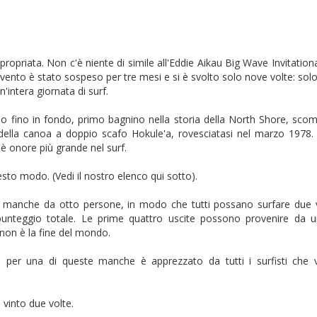
opriata. Non c'è niente di simile all'Eddie Aikau Big Wave Invitationa
'evento è stato sospeso per tre mesi e si è svolto solo nove volte: so
'intera giornata di surf.
ano fino in fondo, primo bagnino nella storia della North Shore, sco
 della canoa a doppio scafo Hokule'a, rovesciatasi nel marzo 1978. I
'è onore più grande nel surf.
esto modo. (Vedi il nostro elenco qui sotto).
e manche da otto persone, in modo che tutti possano surfare due v
l punteggio totale. Le prime quattro uscite possono provenire da 
non è la fine del mondo.
 per una di queste manche è apprezzato da tutti i surfisti che 
 vinto due volte.