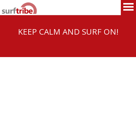
KEEP CALM AND SURF ON!
HOME
SURF
WINDSURF
KITESURF
SNOWBOARD
SUP