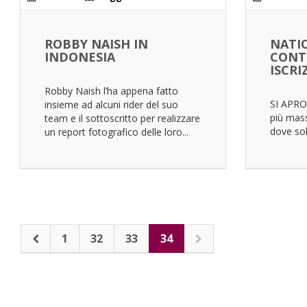
ROBBY NAISH IN
NATI
INDONESIA
CONTE
ISCRI
Robby Naish l’ha appena fatto
SI APRO
insieme ad alcuni rider del suo
più mas
team e il sottoscritto per realizzare
dove solo
un report fotografico delle loro...
1
32
33
34