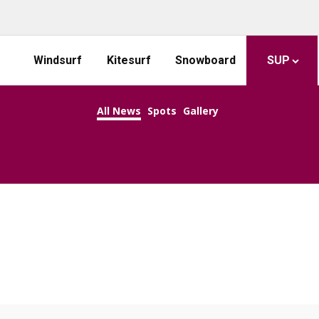
Windsurf
Kitesurf
Snowboard
SUP
All News
Spots
Gallery
KEEP CALM AND SUP ON!