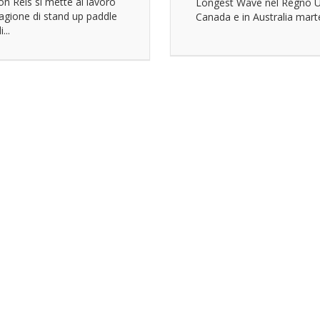
on Reis si mette al lavoro
Longest Wave nel Regno Un
tagione di stand up paddle
Canada e in Australia marte
...