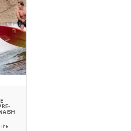
E
PRE-
NAISH
m The