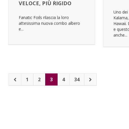
VELOCE, PIÙ RIGIDO
Uno dei 
Fanatic Foils rilascia la loro
Kalama, 
attesissima nuova combo albero
Hawaii.
e...
e quest
anche...
1
2
3
4
34