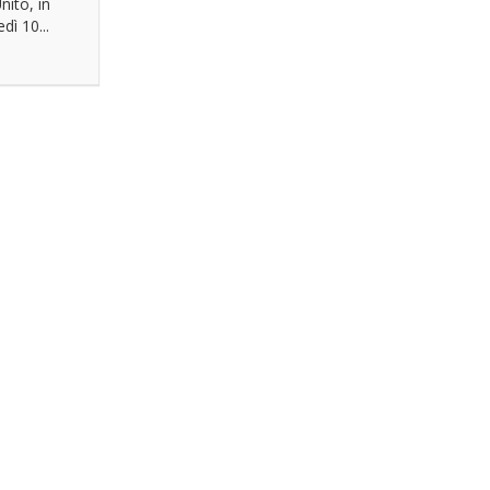
ito, in
dì 10...