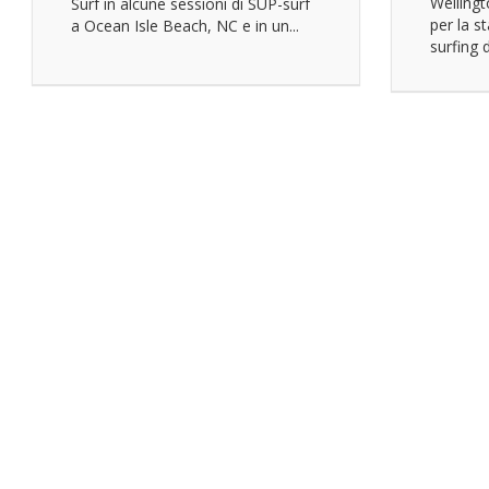
Wellingt
Surf in alcune sessioni di SUP-surf
per la s
a Ocean Isle Beach, NC e in un...
surfing di