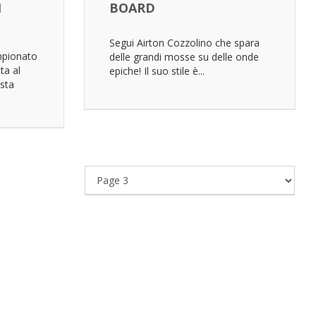
1
BOARD
Segui Airton Cozzolino che spara
mpionato
delle grandi mosse su delle onde
ta al
epiche! Il suo stile è...
ista