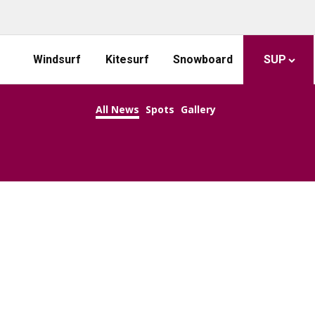
Windsurf
Kitesurf
Snowboard
SUP
All News
Spots
Gallery
KEEP CALM AND SUP ON!