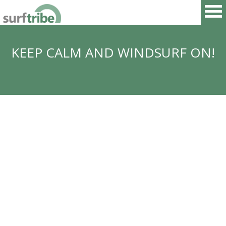
KEEP CALM AND WINDSURF ON!
HOME
SURF
WINDSURF
KITESURF
SNOWBOARD
SUP