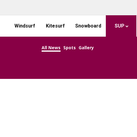
Windsurf
Kitesurf
Snowboard
SUP
All News
Spots
Gallery
KEEP CALM AND SUP ON!