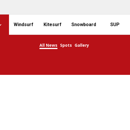
Windsurf
Kitesurf
Snowboard
SUP
All News
Spots
Gallery
KEEP CALM AND SURF ON!