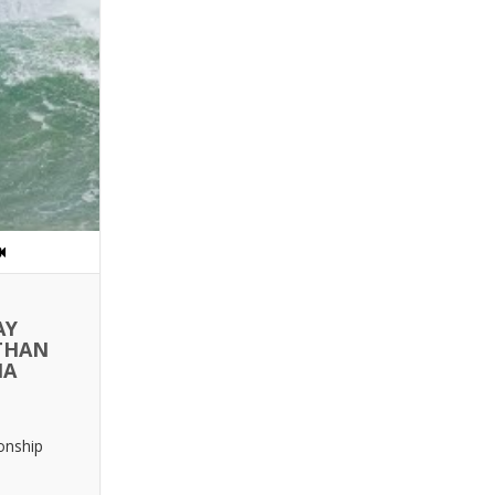
AY
ETHAN
NA
onship