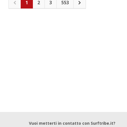
1
2
3
553
Vuoi metterti in contatto con Surftribe.it?