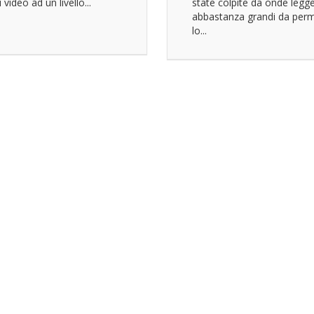
 video ad un livello...
state colpite da onde legg
abbastanza grandi da per
lo...