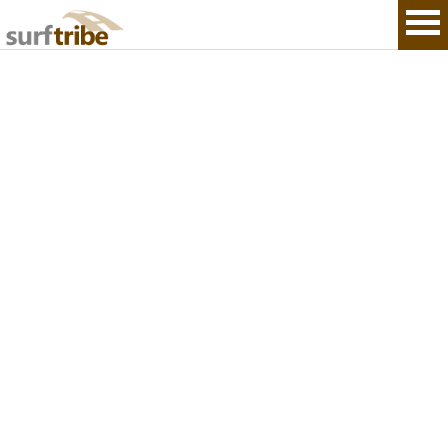
HOME
SURF
WINDSURF
KITESURF
SNOWBOARD
SUP