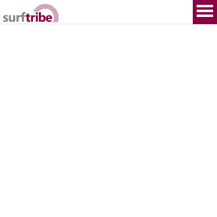
HOME
SURF
WINDSURF
KITESURF
SNOWBOARD
SUP