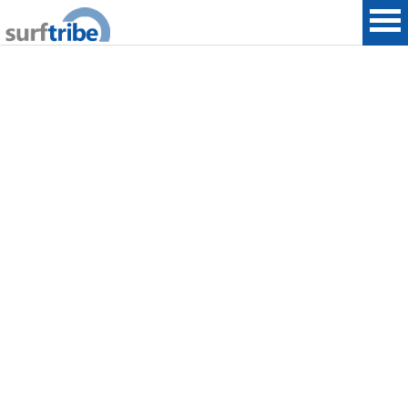
HOME
SURF
WINDSURF
KITESURF
SNOWBOARD
SUP