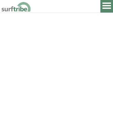
HOME
SURF
WINDSURF
KITESURF
SNOWBOARD
SUP