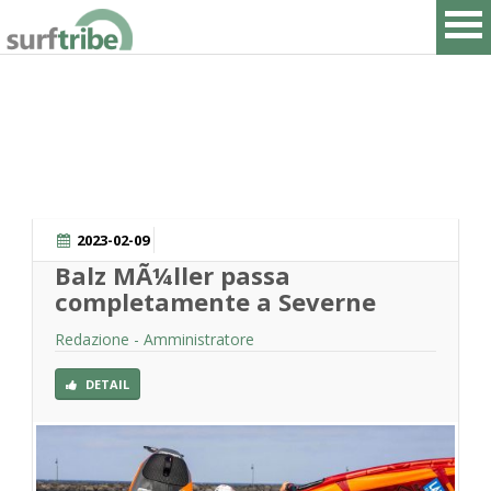
HOME
SURF
2023-02-09
Balz MÃ¼ller passa
WINDSURF
completamente a Severne
KITESURF
Redazione - Amministratore
SNOWBOARD
DETAIL
SUP