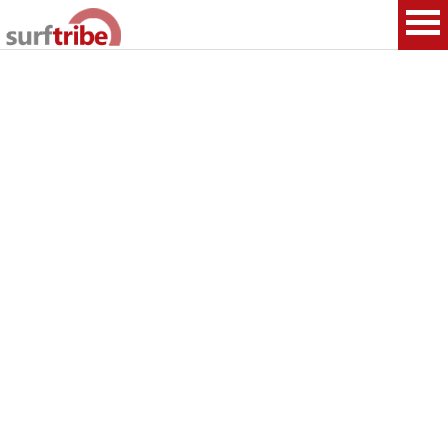
HOME
SURF
WINDSURF
KITESURF
SNOWBOARD
SUP