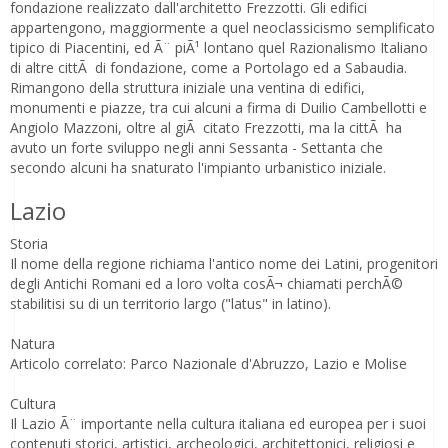
fondazione realizzato dall'architetto Frezzotti. Gli edifici
appartengono, maggiormente a quel neoclassicismo semplificato
tipico di Piacentini, ed Ã¨ piÃ¹ lontano quel Razionalismo Italiano
di altre cittÃ di fondazione, come a Portolago ed a Sabaudia.
Rimangono della struttura iniziale una ventina di edifici,
monumenti e piazze, tra cui alcuni a firma di Duilio Cambellotti e
Angiolo Mazzoni, oltre al giÃ citato Frezzotti, ma la cittÃ ha
avuto un forte sviluppo negli anni Sessanta - Settanta che
secondo alcuni ha snaturato l'impianto urbanistico iniziale.
Lazio
Storia
Il nome della regione richiama l'antico nome dei Latini, progenitori
degli Antichi Romani ed a loro volta cosÃ¬ chiamati perchÃ©
stabilitisi su di un territorio largo ("latus" in latino).
Natura
Articolo correlato: Parco Nazionale d'Abruzzo, Lazio e Molise
Cultura
Il Lazio Ã¨ importante nella cultura italiana ed europea per i suoi
contenuti storici, artistici, archeologici, architettonici, religiosi e