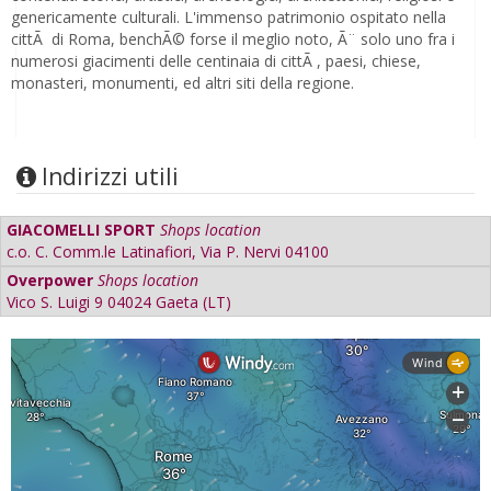
genericamente culturali. L'immenso patrimonio ospitato nella
cittÃ di Roma, benchÃ© forse il meglio noto, Ã¨ solo uno fra i
numerosi giacimenti delle centinaia di cittÃ , paesi, chiese,
monasteri, monumenti, ed altri siti della regione.
Indirizzi utili
GIACOMELLI SPORT
Shops location
c.o. C. Comm.le Latinafiori, Via P. Nervi 04100
Overpower
Shops location
Vico S. Luigi 9 04024 Gaeta (LT)