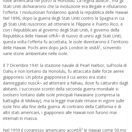
nave americana nel porto di Honolulu. La regina abdicÃ², ma gli
Stati Uniti dichiararono che la rivoluzione era illegale e rifiutarono
l'offerta. I rivoluzionari fondarono quindi la repubblica delle Hawaii.
Nel 1896, dopo la guerra degli Stati Uniti contro la Spagna in cui
gli Stati Uniti riuscirono ad ottenere le Filippine e Puerto Rico, e
con i Repubblicani al governo degli Stati Uniti, il governo della
Repubblica delle Hawaii offrÃ¬ di nuovo di unirsi agli Stati Uniti,
questa volta l'offerta fu accettata, le isole diventarono il Territorio
delle Hawaii. Pochi anni dopo Jack London le visitÃ², scrivendo
varie storie ambientate nelle isole.
Il 7 Dicembre 1941 la stazione navale di Pearl Harbor, sull'isola di
Oahu e non lontano da Honolulu, fu attaccata dalle forze aeree
giapponesi. Un pilota giapponese il cui aereo era stato
danneggiato riuscÃ¬ ad atterrare a Niihau, dove fu catturato dagli
abitanti. I successivi scontri della seconda guerra mondiale si
svolsero lontano dalle isole principali Hawaiiane (compresa la
battaglia di Midway), ma la legge marziale rimase in vigore sulle
isole fino alla fine della guerra. Al contrario della California e di
altri stati americani, i giapponesi alle Hawaii non furono mai
internati in massa.
Nel 1959 il congresso americano accettÃ² le Hawaii come 50.mo