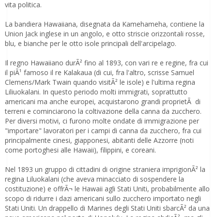
vita politica.
La bandiera Hawaiiana, disegnata da Kamehameha, contiene la
Union Jack inglese in un angolo, e otto striscie orizzontali rosse,
blu, e bianche per le otto isole principali dell'arcipelago.
Il regno Hawaiiano durÃ² fino al 1893, con vari re e regine, fra cui
il piÃ¹ famoso il re Kalakaua (di cui, fra l'altro, scrisse Samuel
Clemens/Mark Twain quando visitÃ² le isole) e l'ultima regina
Liliuokalani. In questo periodo molti immigrati, soprattutto
americani ma anche europei, acquistarono grandi proprietÃ di
terreni e cominciarono la coltivazione della canna da zucchero.
Per diversi motivi, ci furono molte ondate di immigrazione per
"importare" lavoratori per i campi di canna da zucchero, fra cui
principalmente cinesi, giapponesi, abitanti delle Azzorre (noti
come portoghesi alle Hawaii), filippini, e coreani.
Nel 1893 un gruppo di cittadini di origine straniera imprigionÃ² la
regina Liluokalani (che aveva minacciato di sospendere la
costituzione) e offrÃ¬ le Hawaii agli Stati Uniti, probabilmente allo
scopo di ridurre i dazi americani sullo zucchero importato negli
Stati Uniti. Un drappello di Marines degli Stati Uniti sbarcÃ² da una