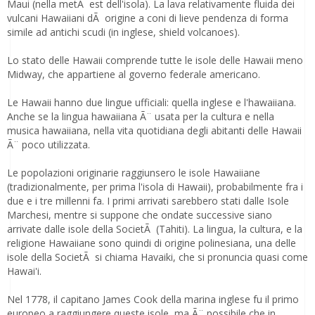
Maui (nella metÃ est dell'isola). La lava relativamente fluida dei
vulcani Hawaiiani dÃ origine a coni di lieve pendenza di forma
simile ad antichi scudi (in inglese, shield volcanoes).
Lo stato delle Hawaii comprende tutte le isole delle Hawaii meno
Midway, che appartiene al governo federale americano.
Le Hawaii hanno due lingue ufficiali: quella inglese e l'hawaiiana.
Anche se la lingua hawaiiana Ã¨ usata per la cultura e nella
musica hawaiiana, nella vita quotidiana degli abitanti delle Hawaii
Ã¨ poco utilizzata.
Le popolazioni originarie raggiunsero le isole Hawaiiane
(tradizionalmente, per prima l'isola di Hawaii), probabilmente fra i
due e i tre millenni fa. I primi arrivati sarebbero stati dalle Isole
Marchesi, mentre si suppone che ondate successive siano
arrivate dalle isole della SocietÃ (Tahiti). La lingua, la cultura, e la
religione Hawaiiane sono quindi di origine polinesiana, una delle
isole della SocietÃ si chiama Havaiki, che si pronuncia quasi come
Hawai'i.
Nel 1778, il capitano James Cook della marina inglese fu il primo
europeo a raggiungere queste isole, ma Ã¨ possibile che in