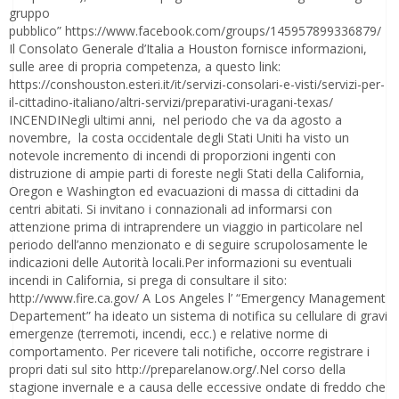
gruppo
pubblico” https://www.facebook.com/groups/145957899336879/
Il Consolato Generale d’Italia a Houston fornisce informazioni,
sulle aree di propria competenza, a questo link:
https://conshouston.esteri.it/it/servizi-consolari-e-visti/servizi-per-
il-cittadino-italiano/altri-servizi/preparativi-uragani-texas/
INCENDINegli ultimi anni, nel periodo che va da agosto a
novembre, la costa occidentale degli Stati Uniti ha visto un
notevole incremento di incendi di proporzioni ingenti con
distruzione di ampie parti di foreste negli Stati della California,
Oregon e Washington ed evacuazioni di massa di cittadini da
centri abitati. Si invitano i connazionali ad informarsi con
attenzione prima di intraprendere un viaggio in particolare nel
periodo dell’anno menzionato e di seguire scrupolosamente le
indicazioni delle Autorità locali.Per informazioni su eventuali
incendi in California, si prega di consultare il sito:
http://www.fire.ca.gov/ A Los Angeles l’ “Emergency Management
Departement” ha ideato un sistema di notifica su cellulare di gravi
emergenze (terremoti, incendi, ecc.) e relative norme di
comportamento. Per ricevere tali notifiche, occorre registrare i
propri dati sul sito http://preparelanow.org/.Nel corso della
stagione invernale e a causa delle eccessive ondate di freddo che