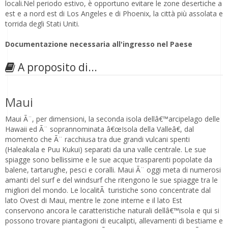
locali.Nel periodo estivo, è opportuno evitare le zone desertiche a
est e a nord est di Los Angeles e di Phoenix, la città più assolata e
torrida degli Stati Uniti.
Documentazione necessaria all'ingresso nel Paese
A proposito di...
Maui
Maui Ã¨, per dimensioni, la seconda isola dellâ€™arcipelago delle
Hawaii ed Ã¨ soprannominata â€œIsola della Valleâ€, dal
momento che Ã¨ racchiusa tra due grandi vulcani spenti
(Haleakala e Puu Kukui) separati da una valle centrale. Le sue
spiagge sono bellissime e le sue acque trasparenti popolate da
balene, tartarughe, pesci e coralli. Maui Ã¨ oggi meta di numerosi
amanti del surf e del windsurf che ritengono le sue spiagge tra le
migliori del mondo. Le localitÃ turistiche sono concentrate dal
lato Ovest di Maui, mentre le zone interne e il lato Est
conservono ancora le caratteristiche naturali dellâ€™isola e qui si
possono trovare piantagioni di eucalipti, allevamenti di bestiame e