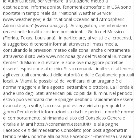
le Autorità locali, per verificare la situazione meteo a
destinazione. Informazioni su fenomeni atmosferici in USA sono
riportate in tempo reale dal “National Weather Service”
(www.weather.gov) e dal “National Oceanic and Atmospheric
Administration” (www.noaa.gov). Ai viaggiatori, che intendano
recarsi nelle località costiere prospicienti il Golfo del Messico
(Florida, Texas, Louisiana), in particolare, ai velisti e ai croceristi,
si suggerisce di tenersi informati attraverso i mass media,
consultando le previsioni meteo della zona, anche direttamente
attraverso il sito web www.nhc.noaa.gov del "National Hurricane
Center" di Miami e di evitare le zone ove maggiore potrebbe
essere l'esposizione al rischio. Si raccomanda, inoltre, di attenersi
agli eventuali comunicati delle Autorità e delle Capitanerie portuali
locali. A Miami, la possibilità del verificarsi di un uragano è di
norma maggiore a fine agosto, settembre o ottobre. La Florida è
anche uno degli Stati americani più colpiti dai fulmini. Nel periodo
estivo può verificarsi che le spiagge debbano rapidamente essere
evacuate e, a volte, l'accesso può esservi vietato per qualche
giorno.Per ulteriori informazioni su rischi e pericoli, nonché norme
di comportamento, si rimanda al sito del Consolato Generale
d’Italia a Miami https://consmiami.esteri.it/it/ e alla pagine
Facebook e X del medesimo Consolato (con post aggiornati in
tempo reale), nonché alla pagina Facebook “Emergenza uragani-