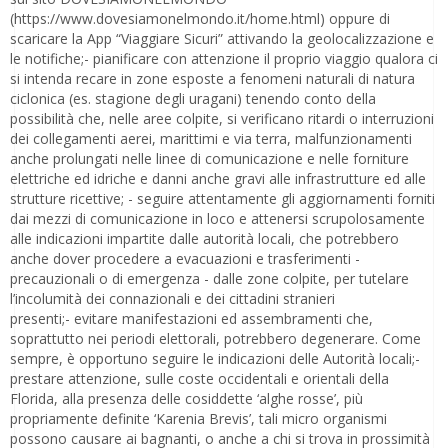
(https://www.dovesiamonelmondo.it/home.html) oppure di
scaricare la App “Viaggiare Sicuri” attivando la geolocalizzazione e
le notifiche;- pianificare con attenzione il proprio viaggio qualora ci
si intenda recare in zone esposte a fenomeni naturali di natura
ciclonica (es. stagione degli uragani) tenendo conto della
possibilità che, nelle aree colpite, si verificano ritardi o interruzioni
dei collegamenti aerei, marittimi e via terra, malfunzionamenti
anche prolungati nelle linee di comunicazione e nelle forniture
elettriche ed idriche e danni anche gravi alle infrastrutture ed alle
strutture ricettive; - seguire attentamente gli aggiornamenti forniti
dai mezzi di comunicazione in loco e attenersi scrupolosamente
alle indicazioni impartite dalle autorità locali, che potrebbero
anche dover procedere a evacuazioni e trasferimenti -
precauzionali o di emergenza - dalle zone colpite, per tutelare
l’incolumità dei connazionali e dei cittadini stranieri
presenti;- evitare manifestazioni ed assembramenti che,
soprattutto nei periodi elettorali, potrebbero degenerare. Come
sempre, è opportuno seguire le indicazioni delle Autorità locali;-
prestare attenzione, sulle coste occidentali e orientali della
Florida, alla presenza delle cosiddette ‘alghe rosse’, più
propriamente definite ‘Karenia Brevis’, tali micro organismi
possono causare ai bagnanti, o anche a chi si trova in prossimità