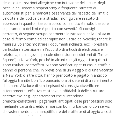
delle coste, reazioni allergiche con irritazione della cute, degli
occhi e del sistema respiratorio;- è frequente l’arresto di
automobilisti per la mancata osservanza del rispetto dei limiti di
velocità e del codice della strada; - non guidare in stato di
ebbrezza in quanto il tasso alcolico consentito è molto basso e il
superamento del limite è punito con severità. Si consiglia,
pertanto, di seguire scrupolosamente le istruzioni della Polizia in
caso di fermo come ad esempio: non uscire dal veicolo; tenere le
mani sul volante; mostrare i documenti richiesti, ecc; - prestare
particolare attenzione nell’acquisto di articoli di elettronica e
telefonia, nei negozi di piccole dimensioni nei dintorni di “Times
Square”, a New York, poiché in alcuni casi gli oggetti acquistati
sono risultati contraffatti. Si sono verificati ripetuti casi di truffa a
danno di persone che, in previsione di un viaggio o di una vacanza
a New York o altre città, hanno prenotato e pagato in anticipo
l’alloggio tramite bonifico bancario o altri sistemi di trasferimento
di denaro. Alla luce di simili episodi si consiglia di:verificare
attentamente l’effettiva esistenza e affidabilità delle strutture
ricettive e/o degli appartamenti che si intendono
prenotare;effettuare i pagamenti anticipati delle prenotazioni solo
mediante carta di credito e mai con bonifici bancari o con servizi
di trasferimento di denaro;diffidare delle offerte di alloggio a costi