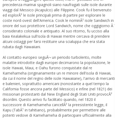
precedenza marinai spagnoli siano naufragati sulle isole durante
viaggi dal Messico (Acapulco) alle Filippine. Cook fu il benvenuto
ed esplorÃ² le isole principali prima di partire per esplorare le
coste nord-ovest dell'America. Cook le nominÃ² isole Sandwich in
onore del suo protettore Lord Sandwich, nome che oggigiorno Ã¨
considerato coloniale e antiquato. Al suo ritorno, fu ucciso alla
baia Kealakekua sull'isola di Hawaii mentre cercava di prendere
alcuni ostaggi per farsi restituire una scialuppa che era stata
rubata dagli Hawaiiani.
Al contatto europeo seguÃ¬ un periodo turbolento, molte
malattie introdotte dagli europei decimarono la popolazione, le
isole Hawaii, Maui, e Oahu furono conquistate dal re
Kamehameha (originariamente un re minore dell'isola di Hawaii,
da cui il nome del regno delle isole Hawaiiane), l'arrivo di mercanti
e balenieri, soprattutto americani (nonostante a quel tempo la
California fosse ancora parte del Messico) e infine (nel 1821) dei
missionari protestanti dal New England degli Stati Uniti provocÃ²
disordini. Questo arrivo fu facilitato quando, nel 1820 il
successore di Kamehameha cancellÃ² la preesistente legge, il
Kapu (TabÃ¹ in tahitiano), probabilmente per permettere alle
potenti vedove di Kamehameha di partecipare ufficialmente alla