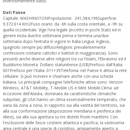
inverosimilmente bassi.
Dati Paese
Capitale: WASHINGTONPopolazione: 341,584,196Superficie:
9.372.614 Km2Fuso orario: da -6h sulla costa orientale, a -9h su
quella occidentale. Vige l’ora legale (eccetto in pochi Stati) ed in
genere inizia due/tre settimane prima e termina una/due
settimana dopo l’entrata in vigore in Italia.Lingua: inglese,
spagnolo sempre più diffusoReligioni: prevalentemente
confessioni cristiane cattolici e battisti in maggioranza). Sono
presenti anche diverse altre religioni tra cui l’Islam, l’Ebraismo ed il
Buddismo.Moneta: Dollaro statunitense (US$)Prefisso dall'Italia:
001Prefisso per l'Italia: 011+39Telefonia: nel Paese è attiva la rete
cellulare. Si può ricevere e chiamare anche con una scheda
italiana. Le principali compagnie telefoniche attive sono: Verizon
Wireless, AT&T Mobility, T-Mobile US e Mint Mobile.Clima: ad
eccezione dell'Alaska, dominata da caratteristiche climatiche
subpolari, gli USA hanno un clima essenzialmente temperato, che
varia da zona a zona, in rapporto sia alla vastità del territorio, sia
alla sua conformazione (disposizione meridiana e periferica dei
rilievi), sia alla sua apertura su tre distinti fronti marittimi. Con
l'esclusione delle fasce costiere atlantica e pacifica, la vastissima
area centrale è una specie di corridoio, ampiamente aperto a