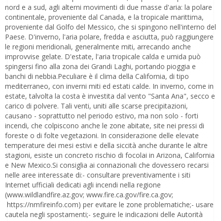
nord e a sud, agli alterni movimenti di due masse d'aria: la polare
continentale, proveniente dal Canada, e la tropicale marittima,
proveniente dal Golfo del Messico, che si spingono nell'interno del
Paese. D'inverno, l'aria polare, fredda e asciutta, può raggiungere
le regioni meridionali, generalmente miti, arrecando anche
improvvise gelate. D'estate, l'aria tropicale calda e umida può
spingersi fino alla zona dei Grandi Laghi, portando pioggia e
banchi di nebbia.Peculiare è il clima della California, di tipo
mediterraneo, con inverni miti ed estati calde. In inverno, come in
estate, talvolta la costa è investita dal vento "Santa Ana", secco e
carico di polvere. Tali venti, uniti alle scarse precipitazioni,
causano - soprattutto nel periodo estivo, ma non solo - forti
incendi, che colpiscono anche le zone abitate, site nei pressi di
foreste o di folte vegetazioni. In considerazione delle elevate
temperature dei mesi estivi e della siccità anche durante le altre
stagioni, esiste un concreto rischio di focolai in Arizona, California
e New Mexico.Si consiglia ai connazionali che dovessero recarsi
nelle aree interessate di:- consultare preventivamente i siti
Internet ufficiali dedicati agli incendi nella regione
(www.wildlandfire.az.gov; www.fire.ca.gov/fire.ca.gov;
https://nmfireinfo.com) per evitare le zone problematiche;- usare
cautela negli spostamenti;- seguire le indicazioni delle Autorità