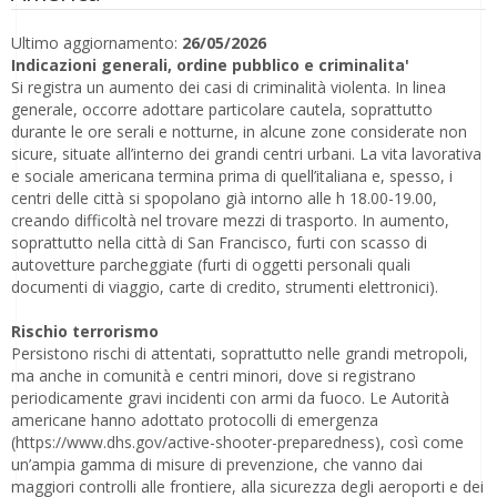
Ultimo aggiornamento:
26/05/2026
Indicazioni generali, ordine pubblico e criminalita'
Si registra un aumento dei casi di criminalità violenta. In linea
generale, occorre adottare particolare cautela, soprattutto
durante le ore serali e notturne, in alcune zone considerate non
sicure, situate all’interno dei grandi centri urbani. La vita lavorativa
e sociale americana termina prima di quell’italiana e, spesso, i
centri delle città si spopolano già intorno alle h 18.00-19.00,
creando difficoltà nel trovare mezzi di trasporto. In aumento,
soprattutto nella città di San Francisco, furti con scasso di
autovetture parcheggiate (furti di oggetti personali quali
documenti di viaggio, carte di credito, strumenti elettronici).
Rischio terrorismo
Persistono rischi di attentati, soprattutto nelle grandi metropoli,
ma anche in comunità e centri minori, dove si registrano
periodicamente gravi incidenti con armi da fuoco. Le Autorità
americane hanno adottato protocolli di emergenza
(https://www.dhs.gov/active-shooter-preparedness), così come
un’ampia gamma di misure di prevenzione, che vanno dai
maggiori controlli alle frontiere, alla sicurezza degli aeroporti e dei