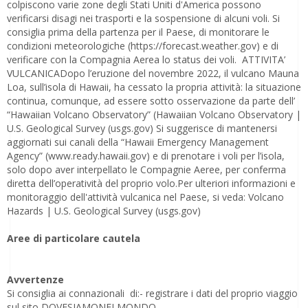
colpiscono varie zone degli Stati Uniti d'America possono
verificarsi disagi nei trasporti e la sospensione di alcuni voli. Si
consiglia prima della partenza per il Paese, di monitorare le
condizioni meteorologiche (https://forecast.weather.gov) e di
verificare con la Compagnia Aerea lo status dei voli. ATTIVITA’
VULCANICADopo l’eruzione del novembre 2022, il vulcano Mauna
Loa, sull’isola di Hawaii, ha cessato la propria attività: la situazione
continua, comunque, ad essere sotto osservazione da parte dell’
“Hawaiian Volcano Observatory” (Hawaiian Volcano Observatory |
U.S. Geological Survey (usgs.gov) Si suggerisce di mantenersi
aggiornati sui canali della “Hawaii Emergency Management
Agency” (www.ready.hawaii.gov) e di prenotare i voli per l’isola,
solo dopo aver interpellato le Compagnie Aeree, per conferma
diretta dell’operatività del proprio volo.Per ulteriori informazioni e
monitoraggio dell'attività vulcanica nel Paese, si veda: Volcano
Hazards | U.S. Geological Survey (usgs.gov)
Aree di particolare cautela
Avvertenze
Si consiglia ai connazionali di:- registrare i dati del proprio viaggio
sul sito DOVESIAMONELMONDO