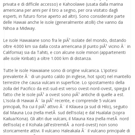
privata e di difficile accesso) e Kahoolawe (usata dalla marina
americana per anni per il tiro a segno, per ora visitato dagli
esperti, in futuro forse aperto ad altri). Sono considerate parte
delle Hawaii anche le isole (generalmente atolli) che vanno da
Nihoa a Midway.
Le isole Hawaiiane sono fra le piÃ¹ isolate del mondo, distando
oltre 4.000 km sia dalla costa americana (il punto piÃ¹ vicino Ã¨ in
California) sia da Tahiti, e con alcune isole minori (appartenenti
alle isole Kiribati) a oltre 1.000 km di distanza.
Tutte le isole Hawaiiane sono di origine vulcanica. L'ipotesi
prevalente Ã¨ di un punto caldo (in inglese, hot spot) nel mantello
terrestre che causa vulcani in superficie. Lo spostamento della
zolla del Pacifico da est-sud-est verso ovest-nord-ovest, spiega il
fatto che le isole piÃ¹ a ovest sono piÃ¹ antiche di quelle a est.
L'isola di Hawaii Ã¨ la piÃ¹ recente, e comprende 5 vulcani
principali, fra cui il piÃ¹ attivo Ã¨ il Kilauea (a sud di Hilo), seguito
dal Mauna Loa (nella metÃ sud dell'isola) e dal Hualalai (sopra
Kailua/Kona). Gli altri due vulcani, il Mauna Kea (nella metÃ nord
dell'isola) e il Kohala (all'estremitÃ a nord-ovest) non sono
storicamente attivi. Il vulcano Haleakala Ã¨ il vulcano principale di