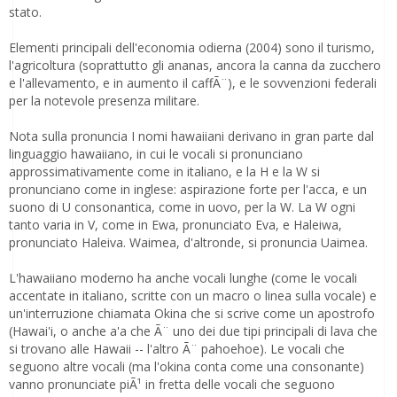
stato.
Elementi principali dell'economia odierna (2004) sono il turismo,
l'agricoltura (soprattutto gli ananas, ancora la canna da zucchero
e l'allevamento, e in aumento il caffÃ¨), e le sovvenzioni federali
per la notevole presenza militare.
Nota sulla pronuncia I nomi hawaiiani derivano in gran parte dal
linguaggio hawaiiano, in cui le vocali si pronunciano
approssimativamente come in italiano, e la H e la W si
pronunciano come in inglese: aspirazione forte per l'acca, e un
suono di U consonantica, come in uovo, per la W. La W ogni
tanto varia in V, come in Ewa, pronunciato Eva, e Haleiwa,
pronunciato Haleiva. Waimea, d'altronde, si pronuncia Uaimea.
L'hawaiiano moderno ha anche vocali lunghe (come le vocali
accentate in italiano, scritte con un macro o linea sulla vocale) e
un'interruzione chiamata Okina che si scrive come un apostrofo
(Hawai'i, o anche a'a che Ã¨ uno dei due tipi principali di lava che
si trovano alle Hawaii -- l'altro Ã¨ pahoehoe). Le vocali che
seguono altre vocali (ma l'okina conta come una consonante)
vanno pronunciate piÃ¹ in fretta delle vocali che seguono