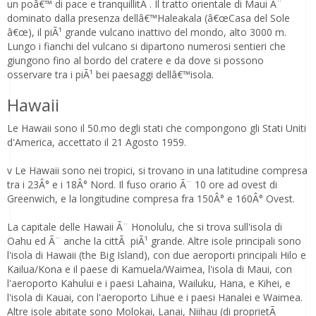
un poâ€™ di pace e tranquillitÃ . Il tratto orientale di Maui Ã¨
dominato dalla presenza dellâ€™Haleakala (â€œCasa del Sole
â€œ), il piÃ¹ grande vulcano inattivo del mondo, alto 3000 m.
Lungo i fianchi del vulcano si dipartono numerosi sentieri che
giungono fino al bordo del cratere e da dove si possono
osservare tra i piÃ¹ bei paesaggi dellâ€™isola.
Hawaii
Le Hawaii sono il 50.mo degli stati che compongono gli Stati Uniti
d'America, accettato il 21 Agosto 1959.
v Le Hawaii sono nei tropici, si trovano in una latitudine compresa
tra i 23Â° e i 18Â° Nord. Il fuso orario Ã¨ 10 ore ad ovest di
Greenwich, e la longitudine compresa fra 150Â° e 160Â° Ovest.
La capitale delle Hawaii Ã¨ Honolulu, che si trova sull'isola di
Oahu ed Ã¨ anche la cittÃ piÃ¹ grande. Altre isole principali sono
l'isola di Hawaii (the Big Island), con due aeroporti principali Hilo e
Kailua/Kona e il paese di Kamuela/Waimea, l'isola di Maui, con
l'aeroporto Kahului e i paesi Lahaina, Wailuku, Hana, e Kihei, e
l'isola di Kauai, con l'aeroporto Lihue e i paesi Hanalei e Waimea.
Altre isole abitate sono Molokai, Lanai, Niihau (di proprietÃ