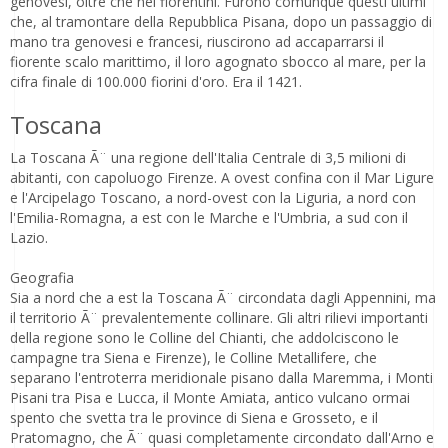
genovesi, oltre che nei fiorentini. Furono comunque questi ultimi
che, al tramontare della Repubblica Pisana, dopo un passaggio di
mano tra genovesi e francesi, riuscirono ad accaparrarsi il
fiorente scalo marittimo, il loro agognato sbocco al mare, per la
cifra finale di 100.000 fiorini d'oro. Era il 1421.
Toscana
La Toscana Ã¨ una regione dell'Italia Centrale di 3,5 milioni di
abitanti, con capoluogo Firenze. A ovest confina con il Mar Ligure
e l'Arcipelago Toscano, a nord-ovest con la Liguria, a nord con
l'Emilia-Romagna, a est con le Marche e l'Umbria, a sud con il
Lazio.
Geografia
Sia a nord che a est la Toscana Ã¨ circondata dagli Appennini, ma
il territorio Ã¨ prevalentemente collinare. Gli altri rilievi importanti
della regione sono le Colline del Chianti, che addolciscono le
campagne tra Siena e Firenze), le Colline Metallifere, che
separano l'entroterra meridionale pisano dalla Maremma, i Monti
Pisani tra Pisa e Lucca, il Monte Amiata, antico vulcano ormai
spento che svetta tra le province di Siena e Grosseto, e il
Pratomagno, che Ã¨ quasi completamente circondato dall'Arno e