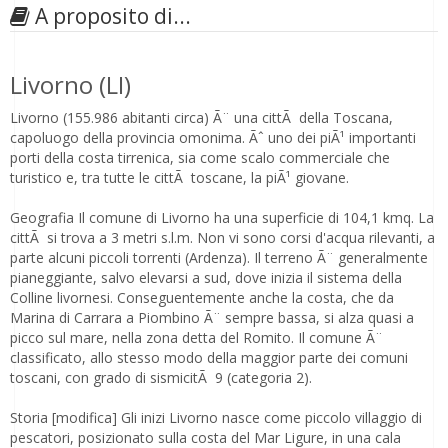
A proposito di...
Livorno (LI)
Livorno (155.986 abitanti circa) Ã¨ una cittÃ della Toscana,
capoluogo della provincia omonima. Ãˆ uno dei piÃ¹ importanti
porti della costa tirrenica, sia come scalo commerciale che
turistico e, tra tutte le cittÃ toscane, la piÃ¹ giovane.
Geografia Il comune di Livorno ha una superficie di 104,1 kmq. La
cittÃ si trova a 3 metri s.l.m. Non vi sono corsi d'acqua rilevanti, a
parte alcuni piccoli torrenti (Ardenza). Il terreno Ã¨ generalmente
pianeggiante, salvo elevarsi a sud, dove inizia il sistema della
Colline livornesi. Conseguentemente anche la costa, che da
Marina di Carrara a Piombino Ã¨ sempre bassa, si alza quasi a
picco sul mare, nella zona detta del Romito. Il comune Ã¨
classificato, allo stesso modo della maggior parte dei comuni
toscani, con grado di sismicitÃ 9 (categoria 2).
Storia [modifica] Gli inizi Livorno nasce come piccolo villaggio di
pescatori, posizionato sulla costa del Mar Ligure, in una cala