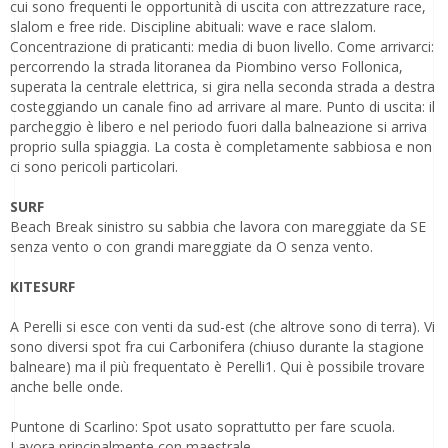
cui sono frequenti le opportunità di uscita con attrezzature race,
slalom e free ride. Discipline abituali: wave e race slalom.
Concentrazione di praticanti: media di buon livello. Come arrivarci:
percorrendo la strada litoranea da Piombino verso Follonica,
superata la centrale elettrica, si gira nella seconda strada a destra
costeggiando un canale fino ad arrivare al mare. Punto di uscita: il
parcheggio è libero e nel periodo fuori dalla balneazione si arriva
proprio sulla spiaggia. La costa è completamente sabbiosa e non
ci sono pericoli particolari.
SURF
Beach Break sinistro su sabbia che lavora con mareggiate da SE
senza vento o con grandi mareggiate da O senza vento.
KITESURF
A Perelli si esce con venti da sud-est (che altrove sono di terra). Vi
sono diversi spot fra cui Carbonifera (chiuso durante la stagione
balneare) ma il più frequentato è Perelli1. Qui è possibile trovare
anche belle onde.
Puntone di Scarlino: Spot usato soprattutto per fare scuola.
Lavora principalmente con maestrale.