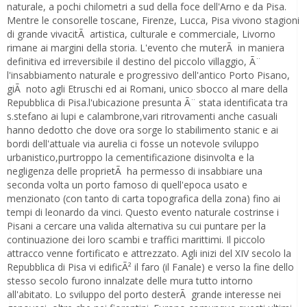
naturale, a pochi chilometri a sud della foce dell'Arno e da Pisa.
Mentre le consorelle toscane, Firenze, Lucca, Pisa vivono stagioni
di grande vivacitÃ artistica, culturale e commerciale, Livorno
rimane ai margini della storia. L'evento che muterÃ in maniera
definitiva ed irreversibile il destino del piccolo villaggio, Ã¨
l'insabbiamento naturale e progressivo dell'antico Porto Pisano,
giÃ noto agli Etruschi ed ai Romani, unico sbocco al mare della
Repubblica di Pisa.l'ubicazione presunta Ã¨ stata identificata tra
s.stefano ai lupi e calambrone,vari ritrovamenti anche casuali
hanno dedotto che dove ora sorge lo stabilimento stanic e ai
bordi dell'attuale via aurelia ci fosse un notevole sviluppo
urbanistico,purtroppo la cementificazione disinvolta e la
negligenza delle proprietÃ ha permesso di insabbiare una
seconda volta un porto famoso di quell'epoca usato e
menzionato (con tanto di carta topografica della zona) fino ai
tempi di leonardo da vinci. Questo evento naturale costrinse i
Pisani a cercare una valida alternativa su cui puntare per la
continuazione dei loro scambi e traffici marittimi. Il piccolo
attracco venne fortificato e attrezzato. Agli inizi del XIV secolo la
Repubblica di Pisa vi edificÃ² il faro (il Fanale) e verso la fine dello
stesso secolo furono innalzate delle mura tutto intorno
all'abitato. Lo sviluppo del porto desterÃ grande interesse nei