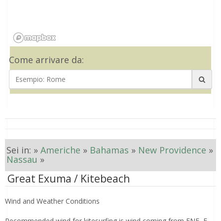
Come arrivare da:
Sei in: »
Americhe
»
Bahamas
»
New Providence
»
Nassau
»
Great Exuma / Kitebeach
Wind and Weather Conditions
Recommended wind for kitesurfing is wind coming from ENE, E