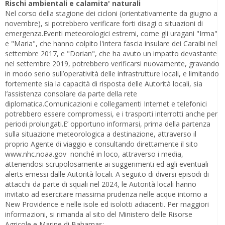
Rischi ambientali e calamita' naturali
Nel corso della stagione dei cicloni (orientativamente da giugno a
novembre), si potrebbero verificare forti disagi o situazioni di
emergenza.Eventi meteorologici estremi, come gli uragani "Irma"
e "Maria", che hanno colpito l'intera fascia insulare dei Caraibi nel
settembre 2017, e "Dorian", che ha avuto un impatto devastante
nel settembre 2019, potrebbero verificarsi nuovamente, gravando
in modo serio sull’operatività delle infrastrutture locali, e limitando
fortemente sia la capacità di risposta delle Autorità locali, sia
l’assistenza consolare da parte della rete
diplomatica.Comunicazioni e collegamenti Internet e telefonici
potrebbero essere compromessi, e i trasporti interrotti anche per
periodi prolungati.E’ opportuno informarsi, prima della partenza
sulla situazione meteorologica a destinazione, attraverso il
proprio Agente di viaggio e consultando direttamente il sito
www.nhc.noaa.gov nonché in loco, attraverso i media,
attenendosi scrupolosamente ai suggerimenti ed agli eventuali
alerts emessi dalle Autorità locali. A seguito di diversi episodi di
attacchi da parte di squali nel 2024, le Autorità locali hanno
invitato ad esercitare massima prudenza nelle acque intorno a
New Providence e nelle isole ed isolotti adiacenti. Per maggiori
informazioni, si rimanda al sito del Ministero delle Risorse
Agricole e Marine di Bahamas: