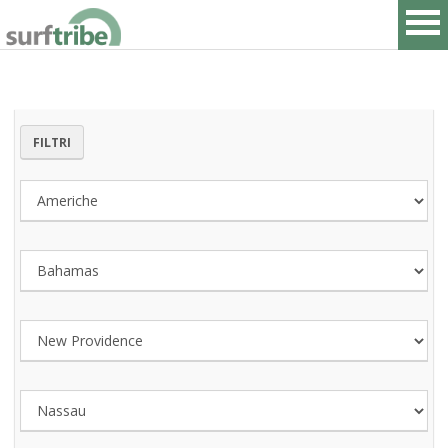
FILTRI
HOME
SURF
WINDSURF
KITESURF
SNOWBOARD
SUP