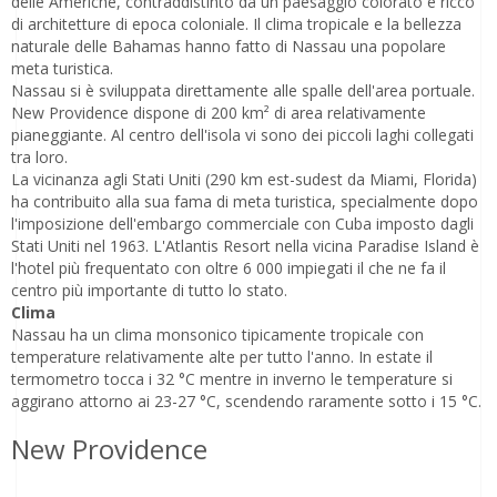
delle Americhe, contraddistinto da un paesaggio colorato e ricco
di architetture di epoca coloniale. Il clima tropicale e la bellezza
naturale delle Bahamas hanno fatto di Nassau una popolare
meta turistica.
Nassau si è sviluppata direttamente alle spalle dell'area portuale.
New Providence dispone di 200 km² di area relativamente
pianeggiante. Al centro dell'isola vi sono dei piccoli laghi collegati
tra loro.
La vicinanza agli Stati Uniti (290 km est-sudest da Miami, Florida)
ha contribuito alla sua fama di meta turistica, specialmente dopo
l'imposizione dell'embargo commerciale con Cuba imposto dagli
Stati Uniti nel 1963. L'Atlantis Resort nella vicina Paradise Island è
l'hotel più frequentato con oltre 6 000 impiegati il che ne fa il
centro più importante di tutto lo stato.
Clima
Nassau ha un clima monsonico tipicamente tropicale con
temperature relativamente alte per tutto l'anno. In estate il
termometro tocca i 32 °C mentre in inverno le temperature si
aggirano attorno ai 23-27 °C, scendendo raramente sotto i 15 °C.
New Providence