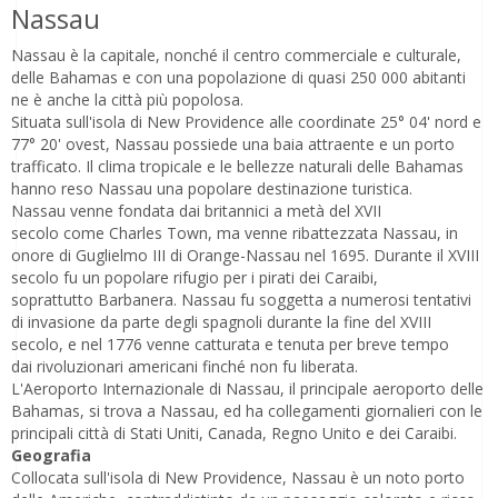
Nassau
Nassau è la capitale, nonché il centro commerciale e culturale,
delle Bahamas e con una popolazione di quasi 250 000 abitanti
ne è anche la città più popolosa.
Situata sull'isola di New Providence alle coordinate 25° 04' nord e
77° 20' ovest, Nassau possiede una baia attraente e un porto
trafficato. Il clima tropicale e le bellezze naturali delle Bahamas
hanno reso Nassau una popolare destinazione turistica.
Nassau venne fondata dai britannici a metà del XVII
secolo come Charles Town, ma venne ribattezzata Nassau, in
onore di Guglielmo III di Orange-Nassau nel 1695. Durante il XVIII
secolo fu un popolare rifugio per i pirati dei Caraibi,
soprattutto Barbanera. Nassau fu soggetta a numerosi tentativi
di invasione da parte degli spagnoli durante la fine del XVIII
secolo, e nel 1776 venne catturata e tenuta per breve tempo
dai rivoluzionari americani finché non fu liberata.
L'Aeroporto Internazionale di Nassau, il principale aeroporto delle
Bahamas, si trova a Nassau, ed ha collegamenti giornalieri con le
principali città di Stati Uniti, Canada, Regno Unito e dei Caraibi.
Geografia
Collocata sull'isola di New Providence, Nassau è un noto porto