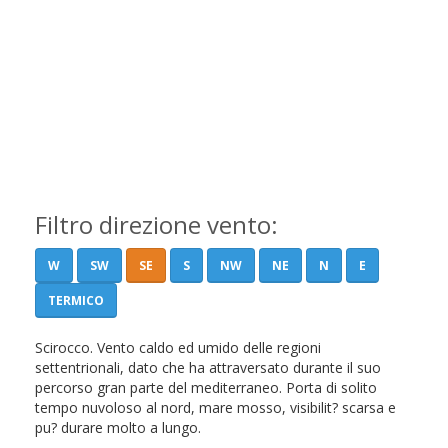
Filtro direzione vento:
W
SW
SE
S
NW
NE
N
E
TERMICO
Scirocco. Vento caldo ed umido delle regioni
settentrionali, dato che ha attraversato durante il suo
percorso gran parte del mediterraneo. Porta di solito
tempo nuvoloso al nord, mare mosso, visibilit? scarsa e
pu? durare molto a lungo.