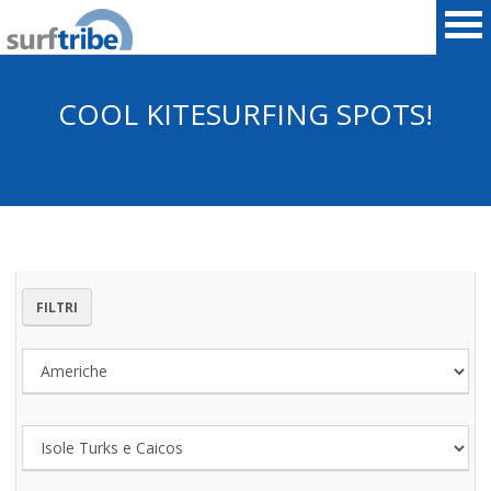
COOL KITESURFING SPOTS!
HOME
SURF
WINDSURF
FILTRI
KITESURF
SNOWBOARD
SUP