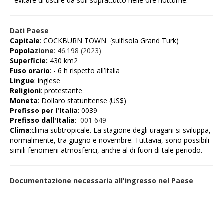
- evitare di uscire da soli soprattutto nelle ore notturne.
Dati Paese
Capitale
: COCKBURN
TOWN
(sull’isola
Grand Turk)
Popola
zione
:
46.198 (2023)
Superficie:
430 km2
Fuso orario
: - 6 h rispetto all’Italia
Lingue
: inglese
Religioni
: protestante
Moneta
: Dollaro statunitense (US$)
Prefisso per l'Italia
: 0039
Prefisso dall'Italia
:
001 649
Clima
:clima subtropicale. La stagione degli uragani si sviluppa,
normalmente, tra giugno e novembre. Tuttavia, sono possibili
simili fenomeni atmosferici, anche al di fuori di tale periodo.
Documentazione necessaria all'ingresso nel Paese